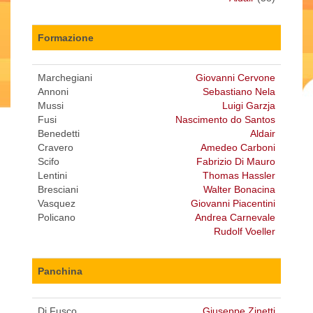
Formazione
Marchegiani
Giovanni Cervone
Annoni
Sebastiano Nela
Mussi
Luigi Garzja
Fusi
Nascimento do Santos
Benedetti
Aldair
Cravero
Amedeo Carboni
Scifo
Fabrizio Di Mauro
Lentini
Thomas Hassler
Bresciani
Walter Bonacina
Vasquez
Giovanni Piacentini
Policano
Andrea Carnevale
Rudolf Voeller
Panchina
Di Fusco
Giuseppe Zinetti