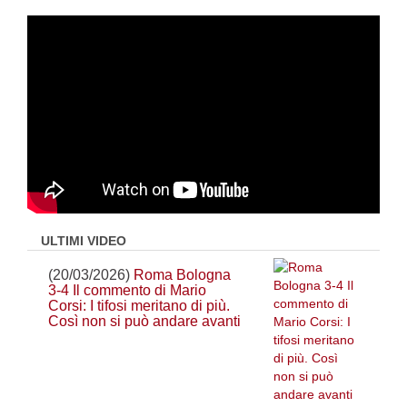
ULTIMI VIDEO
(20/03/2026)
Roma Bologna
3-4 Il commento di Mario
Corsi: I tifosi meritano di più.
Così non si può andare avanti