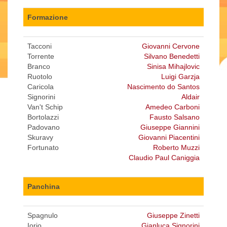
Formazione
Tacconi
Giovanni Cervone
Torrente
Silvano Benedetti
Branco
Sinisa Mihajlovic
Ruotolo
Luigi Garzja
Caricola
Nascimento do Santos
Signorini
Aldair
Van't Schip
Amedeo Carboni
Bortolazzi
Fausto Salsano
Padovano
Giuseppe Giannini
Skuravy
Giovanni Piacentini
Fortunato
Roberto Muzzi
Claudio Paul Caniggia
Panchina
Spagnulo
Giuseppe Zinetti
Iorio
Gianluca Signorini