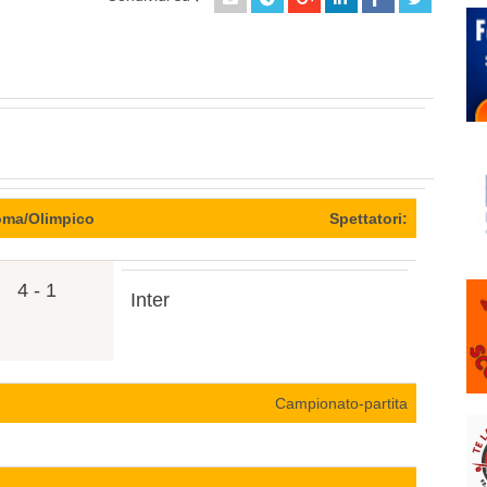
ma/Olimpico
Spettatori:
4 - 1
Inter
Campionato-partita