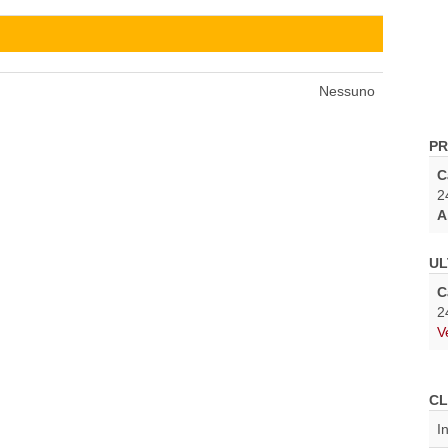
Nessuno
PR
C
2
A
UL
C
2
V
CL
I