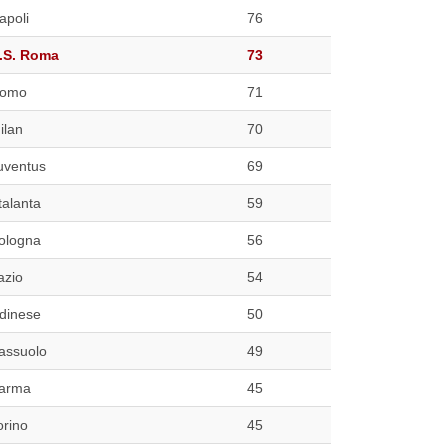
apoli
76
.S. Roma
73
omo
71
ilan
70
uventus
69
talanta
59
ologna
56
azio
54
dinese
50
assuolo
49
arma
45
orino
45