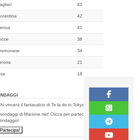
agliari
43
iorentina
42
enoa
41
ecce
38
remonese
34
erona
21
isa
18
NDAGGI
hi vincerà il fantacalcio di Te la do io Tokyo?
 sondaggi di Marione.net! Clicca per partecipare al
ondaggio!