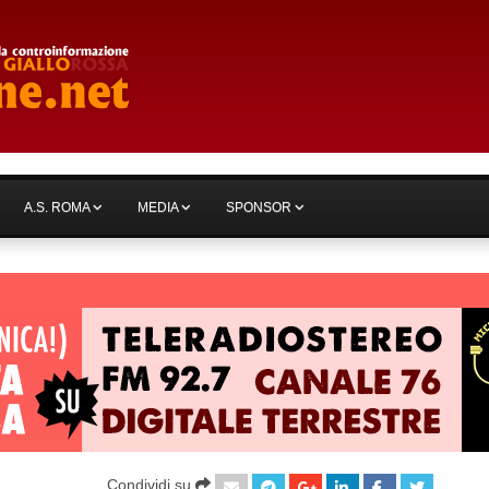
A.S. ROMA
MEDIA
SPONSOR
Condividi su