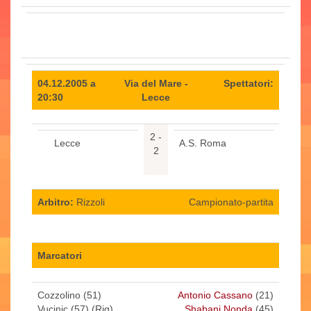
04.12.2005 a
Via del Mare -
Spettatori:
20:30
Lecce
2 -
Lecce
A.S. Roma
2
Arbitro:
Rizzoli
Campionato-partita
Marcatori
Cozzolino (51)
Antonio Cassano
(21)
Vucinic (57) (Rig)
Shabani Nonda
(45)