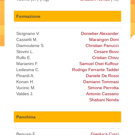
Formazione
Sicignano V.
Donieber Alexander
Cassetti M.
Marangon Doni
Diamoutene S.
Christian Panucci
Stovini L.
Cesare Bovo
Rullo E.
Cristian Chivu
Marianini F.
Samuel Osei Kuffour
Ledesma C.
Rodrigo Ferrante Taddei
Pinardi A.
Daniele De Rossi
Konan H.
Damiano Tommasi
Vucinic M.
Simone Perrotta
Valdes J.
Antonio Cassano
Shabani Nonda
Panchina
Benussi F.
Gianluca Curci