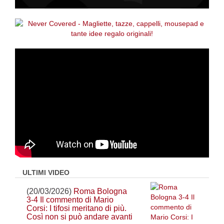
ULTIMI VIDEO
(20/03/2026)
Roma Bologna
3-4 Il commento di Mario
Corsi: I tifosi meritano di più.
Così non si può andare avanti