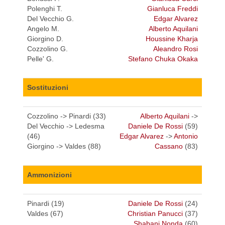
Polenghi T.
Gianluca Freddi
Del Vecchio G.
Edgar Alvarez
Angelo M.
Alberto Aquilani
Giorgino D.
Houssine Kharja
Cozzolino G.
Aleandro Rosi
Pelle' G.
Stefano Chuka Okaka
Sostituzioni
Cozzolino -> Pinardi (33)
Alberto Aquilani
->
Del Vecchio -> Ledesma
Daniele De Rossi
(59)
(46)
Edgar Alvarez
->
Antonio
Giorgino -> Valdes (88)
Cassano
(83)
Ammonizioni
Pinardi (19)
Daniele De Rossi
(24)
Valdes (67)
Christian Panucci
(37)
Shabani Nonda
(60)