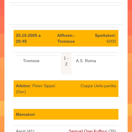
20.10.2005 a
Alfheim -
Spettatori:
20:45
Tromsoe
6000
1 -
Tromsoe
A.S. Roma
2
Arbitro:
Peter Sippel
Coppa Uefa-partita
(Ger)
Marcatori
Aarst (41)
Samuel Osei Kuffour
(35)