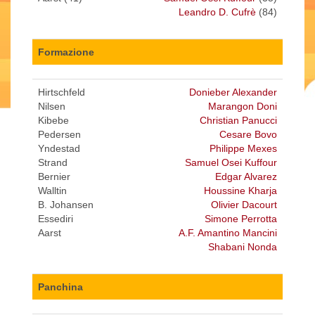
Leandro D. Cufrè
(84)
Formazione
Hirtschfeld
Donieber Alexander
Nilsen
Marangon Doni
Kibebe
Christian Panucci
Pedersen
Cesare Bovo
Yndestad
Philippe Mexes
Strand
Samuel Osei Kuffour
Bernier
Edgar Alvarez
Walltin
Houssine Kharja
B. Johansen
Olivier Dacourt
Essediri
Simone Perrotta
Aarst
A.F. Amantino Mancini
Shabani Nonda
Panchina