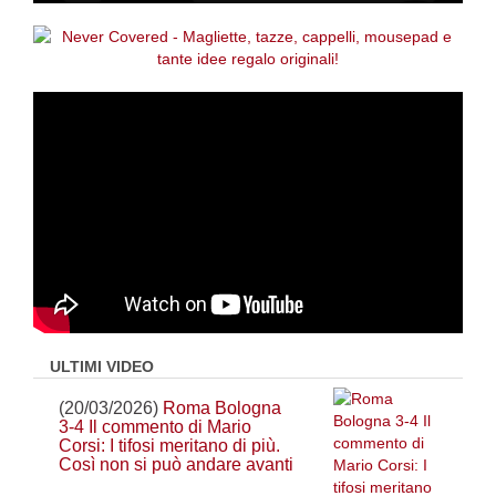
ULTIMI VIDEO
(20/03/2026)
Roma Bologna
3-4 Il commento di Mario
Corsi: I tifosi meritano di più.
Così non si può andare avanti