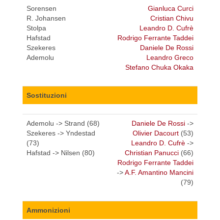
Sorensen
Gianluca Curci
R. Johansen
Cristian Chivu
Stolpa
Leandro D. Cufrè
Hafstad
Rodrigo Ferrante Taddei
Szekeres
Daniele De Rossi
Ademolu
Leandro Greco
Stefano Chuka Okaka
Sostituzioni
Ademolu -> Strand (68)
Daniele De Rossi
->
Szekeres -> Yndestad
Olivier Dacourt
(53)
(73)
Leandro D. Cufrè
->
Hafstad -> Nilsen (80)
Christian Panucci
(66)
Rodrigo Ferrante Taddei
->
A.F. Amantino Mancini
(79)
Ammonizioni