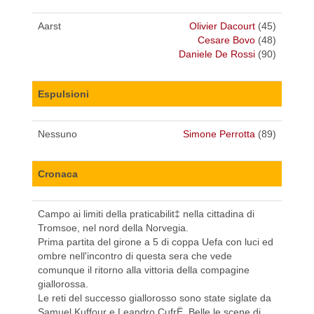
Aarst
Olivier Dacourt
(45)
Cesare Bovo
(48)
Daniele De Rossi
(90)
Espulsioni
Nessuno
Simone Perrotta
(89)
Cronaca
Campo ai limiti della praticabilit‡ nella cittadina di
Tromsoe, nel nord della Norvegia.
Prima partita del girone a 5 di coppa Uefa con luci ed
ombre nell'incontro di questa sera che vede
comunque il ritorno alla vittoria della compagine
giallorossa.
Le reti del successo giallorosso sono state siglate da
Samuel Kuffour e Leandro CufrË. Belle le scene di