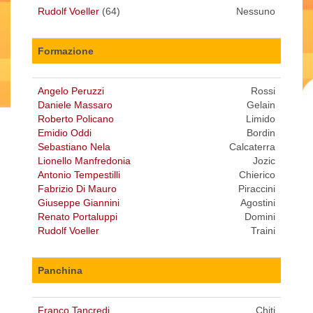
Rudolf Voeller
(64)
Nessuno
Formazione
Angelo Peruzzi
Rossi
Daniele Massaro
Gelain
Roberto Policano
Limido
Emidio Oddi
Bordin
Sebastiano Nela
Calcaterra
Lionello Manfredonia
Jozic
Antonio Tempestilli
Chierico
Fabrizio Di Mauro
Piraccini
Giuseppe Giannini
Agostini
Renato Portaluppi
Domini
Rudolf Voeller
Traini
Panchina
Franco Tancredi
Chiti