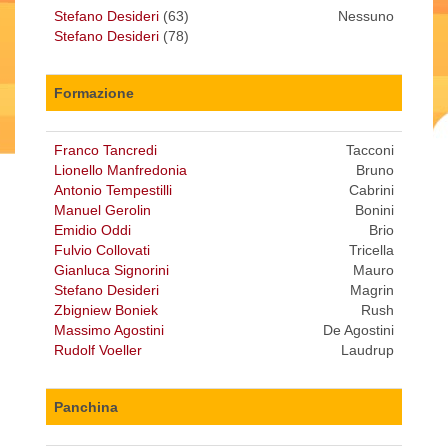
Stefano Desideri
(63)
Nessuno
Stefano Desideri
(78)
Formazione
Franco Tancredi
Tacconi
Lionello Manfredonia
Bruno
Antonio Tempestilli
Cabrini
Manuel Gerolin
Bonini
Emidio Oddi
Brio
Fulvio Collovati
Tricella
Gianluca Signorini
Mauro
Stefano Desideri
Magrin
Zbigniew Boniek
Rush
Massimo Agostini
De Agostini
Rudolf Voeller
Laudrup
Panchina