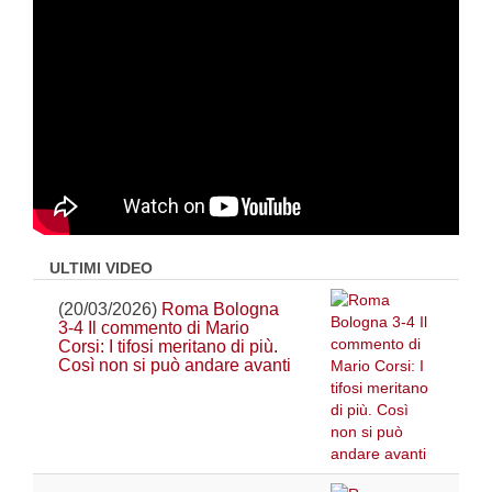
ULTIMI VIDEO
(20/03/2026)
Roma Bologna
3-4 Il commento di Mario
Corsi: I tifosi meritano di più.
Così non si può andare avanti