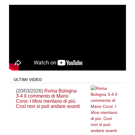
ULTIMI VIDEO
(20/03/2026)
Roma Bologna
3-4 Il commento di Mario
Corsi: I tifosi meritano di più.
Così non si può andare avanti