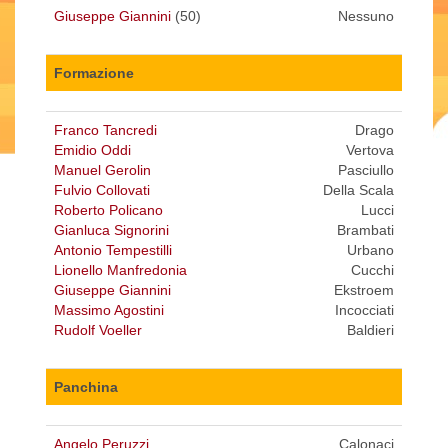
Giuseppe Giannini
(50)
Nessuno
Formazione
Franco Tancredi
Drago
Emidio Oddi
Vertova
Manuel Gerolin
Pasciullo
Fulvio Collovati
Della Scala
Roberto Policano
Lucci
Gianluca Signorini
Brambati
Antonio Tempestilli
Urbano
Lionello Manfredonia
Cucchi
Giuseppe Giannini
Ekstroem
Massimo Agostini
Incocciati
Rudolf Voeller
Baldieri
Panchina
Angelo Peruzzi
Calonaci