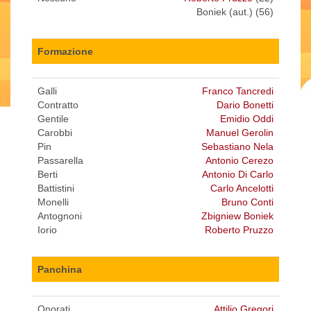
Boniek (aut.) (56)
Formazione
Galli
Franco Tancredi
Contratto
Dario Bonetti
Gentile
Emidio Oddi
Carobbi
Manuel Gerolin
Pin
Sebastiano Nela
Passarella
Antonio Cerezo
Berti
Antonio Di Carlo
Battistini
Carlo Ancelotti
Monelli
Bruno Conti
Antognoni
Zbigniew Boniek
Iorio
Roberto Pruzzo
Panchina
Onorati
Attilio Gregori