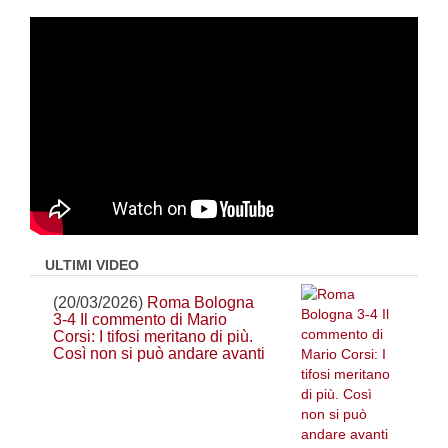
ULTIMI VIDEO
(20/03/2026)
Roma Bologna
3-4 Il commento di Mario
Corsi: I tifosi meritano di più.
Così non si può andare avanti