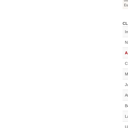
06
Eu
CL
I
N
A
C
M
J
A
B
L
U