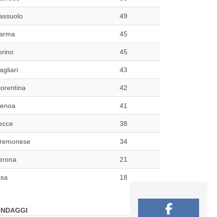
assuolo
49
arma
45
orino
45
agliari
43
iorentina
42
enoa
41
ecce
38
remonese
34
erona
21
isa
18
NDAGGI