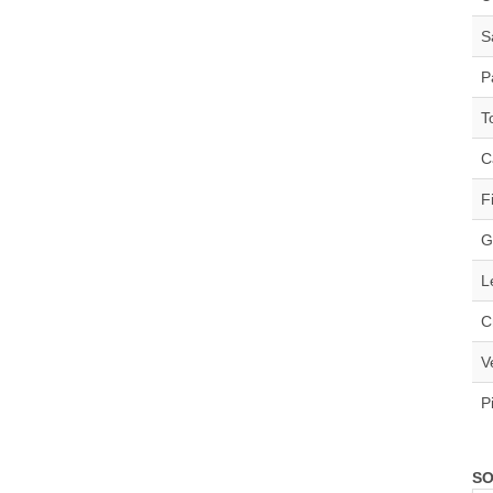
S
P
T
C
F
G
L
C
V
P
SO