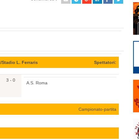
Stadio L. Ferraris
Spettatori:
3 - 0
A.S. Roma
Campionato-partita