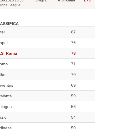
.08.2020 18:55
Siviglia
A.S. Roma
2 - 0
ropa League
ASSIFICA
nter
87
apoli
76
.S. Roma
73
omo
71
ilan
70
uventus
69
talanta
59
ologna
56
azio
54
dinese
50