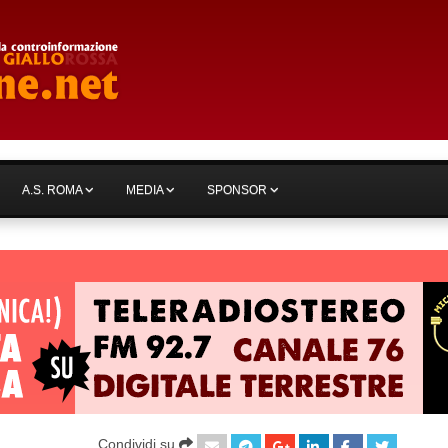
A.S. ROMA
MEDIA
SPONSOR
Condividi su