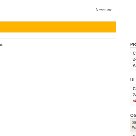
Nessuno.
i.
PR
C
2
A
UL
C
2
V
OG
06
Eu