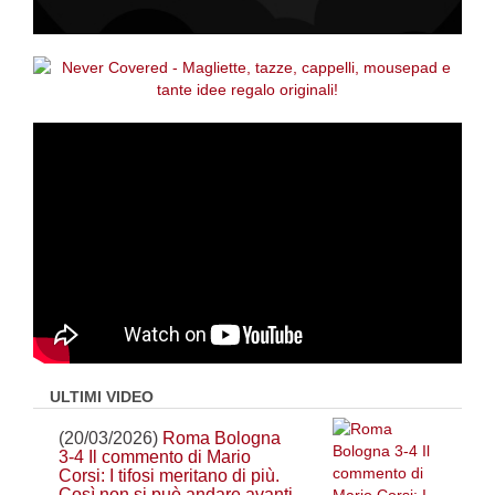
ULTIMI VIDEO
(20/03/2026)
Roma Bologna
3-4 Il commento di Mario
Corsi: I tifosi meritano di più.
Così non si può andare avanti