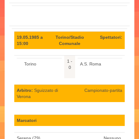
19.05.1985 a
Torino/Stadio
Spettatori:
15:00
Comunale
1 -
Torino
A.S. Roma
0
Arbitro:
Sguizzato di
Campionato-partita
Verona
Marcatori
Serena (79)
Nessuno.