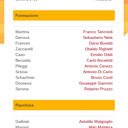
Formazione
Martina
Franco Tancredi
Danova
Sebastiano Nela
Francini
Dario Bonetti
Zaccarelli
Ubaldo Righetti
Caso
Emidio Oddi
Beruatto
Carlo Ancelotti
Pileggi
Antonio Cerezo
Sclosa
Antonio Di Carlo
Schachner
Bruno Conti
Dossena
Giuseppe Giannini
Serena
Roberto Pruzzo
Panchina
Galbiati
Astutillo Malgioglio
Mariani
Aldo Maldera