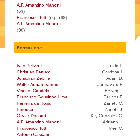
A.F. Amantino Mancini
(63)
Francesco Totti
(rig.) (89)
A.F. Amantino Mancini
(90)
Formazione
Ivan Pelizzoli
Toldo F.
Christian Panucci
Cordoba I.
Jonathan Zebina
Adani D.
Walter Adrian Samuel
Cannavaro F.
Vincent Candela
Helveg T.
Francisco Gouvinho Lima
Farinos F.
Ferreira da Rosa
Zanetti C.
Emerson
Zanetti J.
Olivier Dacourt
Kily Gonzalez C.
A.F. Amantino Mancini
Adriano L.
Francesco Totti
Vieri C.
Antonio Cassano