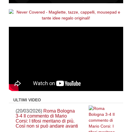
ULTIMI VIDEO
(20/03/2026)
Roma Bologna
3-4 Il commento di Mario
Corsi: I tifosi meritano di più.
Così non si può andare avanti