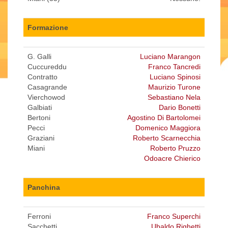
Formazione
G. Galli
Luciano Marangon
Cuccureddu
Franco Tancredi
Contratto
Luciano Spinosi
Casagrande
Maurizio Turone
Vierchowod
Sebastiano Nela
Galbiati
Dario Bonetti
Bertoni
Agostino Di Bartolomei
Pecci
Domenico Maggiora
Graziani
Roberto Scarnecchia
Miani
Roberto Pruzzo
Odoacre Chierico
Panchina
Ferroni
Franco Superchi
Sacchetti
Ubaldo Righetti