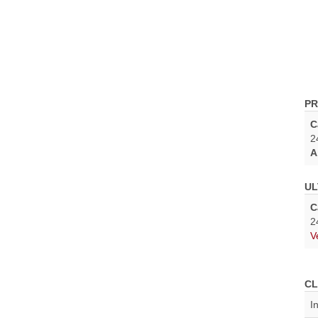
PR
C
2
A
UL
C
2
V
CL
I