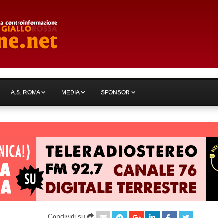
A.S. ROMA
MEDIA
SPONSOR
Condividi su