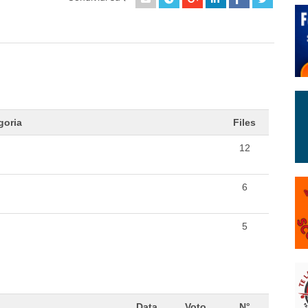
goria
Files
12
6
5
Data
Voto
N°