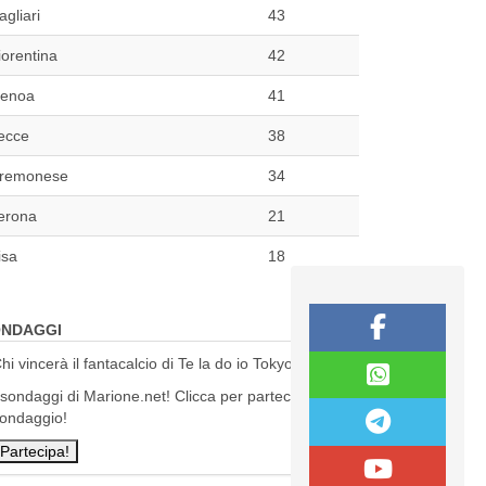
agliari
43
iorentina
42
enoa
41
ecce
38
remonese
34
erona
21
isa
18
NDAGGI
hi vincerà il fantacalcio di Te la do io Tokyo?
 sondaggi di Marione.net! Clicca per partecipare al
ondaggio!