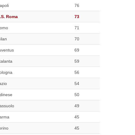
apoli
76
.S. Roma
73
omo
71
ilan
70
uventus
69
talanta
59
ologna
56
azio
54
dinese
50
assuolo
49
arma
45
orino
45