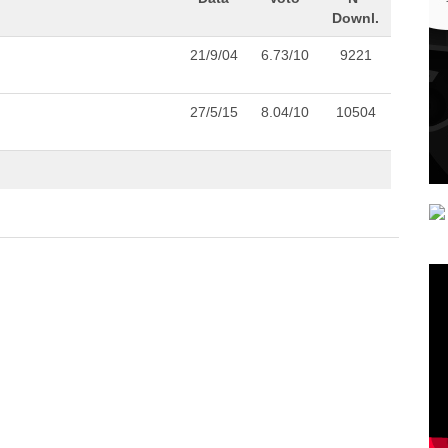
Downl.
21/9/04
6.73/10
9221
27/5/15
8.04/10
10504