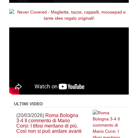
ULTIMI VIDEO
(20/03/2026)
Roma Bologna
3-4 Il commento di Mario
Corsi: I tifosi meritano di più.
Così non si può andare avanti