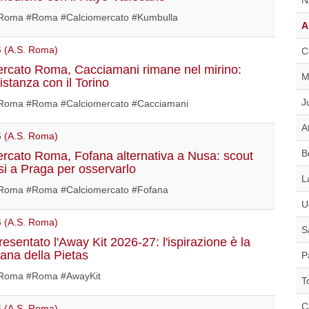
oma #Roma #Calciomercato #Kumbulla
A
6
(A.S. Roma)
C
rcato Roma, Cacciamani rimane nel mirino:
M
istanza con il Torino
J
oma #Roma #Calciomercato #Cacciamani
A
6
(A.S. Roma)
B
rcato Roma, Fofana alternativa a Nusa: scout
ssi a Praga per osservarlo
L
oma #Roma #Calciomercato #Fofana
U
6
(A.S. Roma)
S
esentato l'Away Kit 2026-27: l'ispirazione è la
mana della Pietas
P
Roma #Roma #AwayKit
T
C
6
(A.S. Roma)