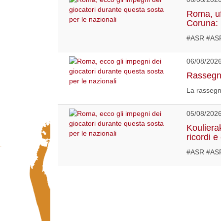
Roma, uf
Coruna: 
#ASR #AS
06/08/202
Rassegna
La rassegn
05/08/202
Kouliera
ricordi e
#ASR #ASR