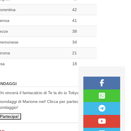
iorentina
42
enoa
41
ecce
38
remonese
34
erona
21
isa
18
NDAGGI
hi vincerà il fantacalcio di Te la do io Tokyo?
 sondaggi di Marione.net! Clicca per partecipare al
ondaggio!