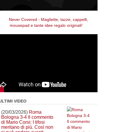
ULTIMI VIDEO
(20/03/2026)
Roma
Bologna 3-4 Il commento
di Mario Corsi: I tifosi
meritano di più. Così non