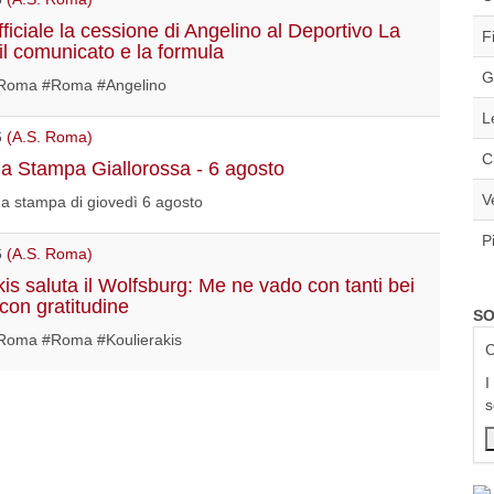
ficiale la cessione di Angelino al Deportivo La
F
il comunicato e la formula
G
Roma #Roma #Angelino
L
6
(A.S. Roma)
C
 Stampa Giallorossa - 6 agosto
V
a stampa di giovedì 6 agosto
P
6
(A.S. Roma)
kis saluta il Wolfsburg: Me ne vado con tanti bei
 con gratitudine
SO
oma #Roma #Koulierakis
C
I
s