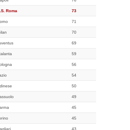
.S. Roma
73
omo
71
ilan
70
uventus
69
talanta
59
ologna
56
azio
54
dinese
50
assuolo
49
arma
45
orino
45
agliari
43