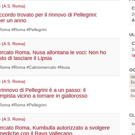
6
(A.S. Roma)
C
2
ordo trovato per il rinnovo di Pellegrini:
per un anno
A
oma #Roma #Pellegrini
UL
C
6
(A.S. Roma)
2
rcato Roma, Nusa allontana le voci: Non ho
V
to di lasciare il Lipsia
oma #Roma #Calciomercato #Nusa
OG
06
6
(A.S. Roma)
Eu
rinnovo di Pellegrini è a un passo: il
06
mpista vicino a tornare in giallorosso
Eu
oma #Roma #Pellegrini
CL
6
(A.S. Roma)
I
rcato Roma, Kumbulla autorizzato a svolgere
e mediche con il Rayo Vallecano
N