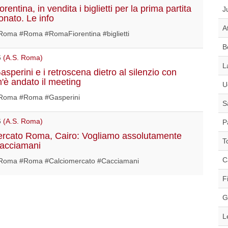
entina, in vendita i biglietti per la prima partita
J
onato. Le info
A
oma #Roma #RomaFiorentina #biglietti
B
6
(A.S. Roma)
L
sperini e i retroscena dietro al silenzio con
'è andato il meeting
U
Roma #Roma #Gasperini
S
6
(A.S. Roma)
P
rcato Roma, Cairo: Vogliamo assolutamente
T
Cacciamani
C
oma #Roma #Calciomercato #Cacciamani
F
G
L