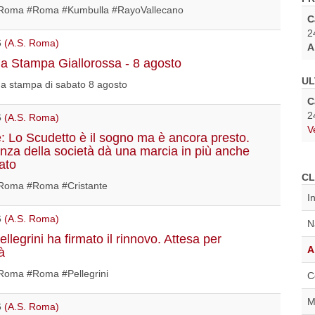
oma #Roma #Kumbulla #RayoVallecano
C
2
6
(A.S. Roma)
A
 Stampa Giallorossa - 8 agosto
UL
a stampa di sabato 8 agosto
C
2
6
(A.S. Roma)
V
e: Lo Scudetto è il sogno ma è ancora presto.
nza della società dà una marcia in più anche
ato
CL
oma #Roma #Cristante
I
6
(A.S. Roma)
N
legrini ha firmato il rinnovo. Attesa per
A
tà
oma #Roma #Pellegrini
C
M
6
(A.S. Roma)