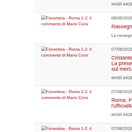
#ASR #ASR
08/08/202
Rassegna
La rassegn
07/08/202
Cristant
La prese
sul merc
#ASR #ASR
07/08/202
Roma, Pel
l'ufficiali
#ASR #ASR
07/08/202