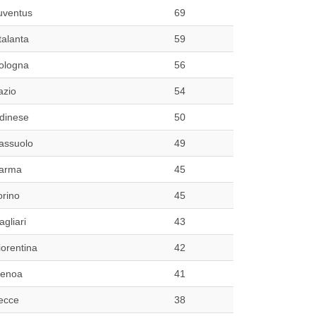
uventus
69
talanta
59
ologna
56
azio
54
dinese
50
assuolo
49
arma
45
orino
45
agliari
43
iorentina
42
enoa
41
ecce
38