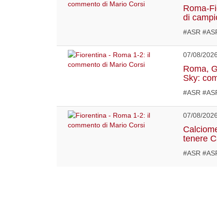
Roma-Fior
di campi
#ASR #ASR
07/08/202
Roma, Ga
Sky: com
#ASR #AS
07/08/202
Calciome
tenere 
#ASR #ASR