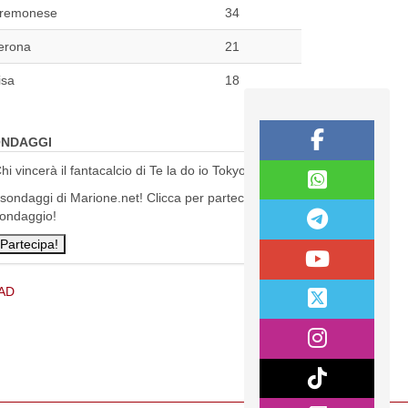
remonese
34
erona
21
isa
18
NDAGGI
hi vincerà il fantacalcio di Te la do io Tokyo?
 sondaggi di Marione.net! Clicca per partecipare al
ondaggio!