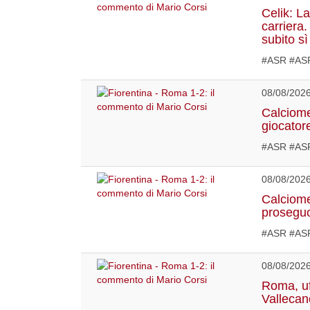
Celik: La
carriera
subito sì
#ASR #ASR
08/08/202
Calciome
giocator
#ASR #AS
08/08/202
Calciome
proseguo
#ASR #ASR
08/08/202
Roma, uf
Vallecan