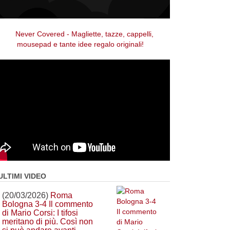
ULTIMI VIDEO
(20/03/2026)
Roma
Bologna 3-4 Il commento
di Mario Corsi: I tifosi
meritano di più. Così non