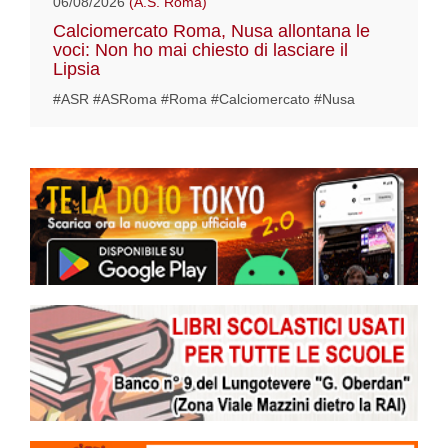
06/08/2026
(A.S. Roma)
Calciomercato Roma, Nusa allontana le
voci: Non ho mai chiesto di lasciare il
Lipsia
#ASR #ASRoma #Roma #Calciomercato #Nusa