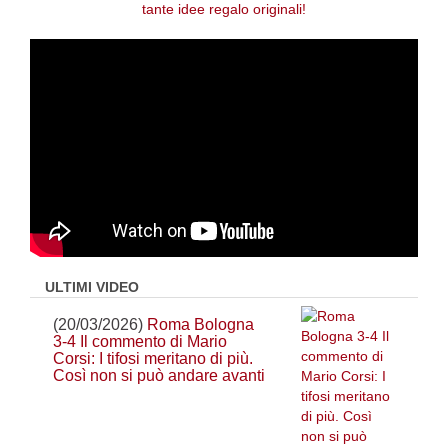
ULTIMI VIDEO
(20/03/2026)
Roma Bologna
3-4 Il commento di Mario
Corsi: I tifosi meritano di più.
Così non si può andare avanti