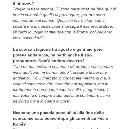
il rinnovo?
"Voglio restare ancora. Ci sono tante cose da fare quindi
la mia volontà è quella di prolungare, per ora sono
concentrato sul campo. Qualcosina c'è stato con la
società ma di queste cose si occupa il mio procuratore.
Di certo io voglio continuare con la Roma, poi vediamo
cosa succederà".
La scorsa stagione tra agosto e gennaio però
poteva andare via, ne parlò anche il suo
procuratore. Com'è andata davvero?
"Non ho mai ricevuto chiamate né proposte per andare
via o qualcuno mi ha mai detto "facciamo la borsa e
andiamo". Poi il mercato lo conoscete meglio di me, a
volte ci sono cose che neanche noi sappiamo, ma io
direttamente non ho mai saputo nulla. In ogni caso la
mia volontà è sempre stata quella di continuare il mio
percorso qui e lo spero ancora".
Neanche una piccola possibilità alla fine dello
scorso mercato estivo dopo gli arrivi di Le Fée e
Koné?