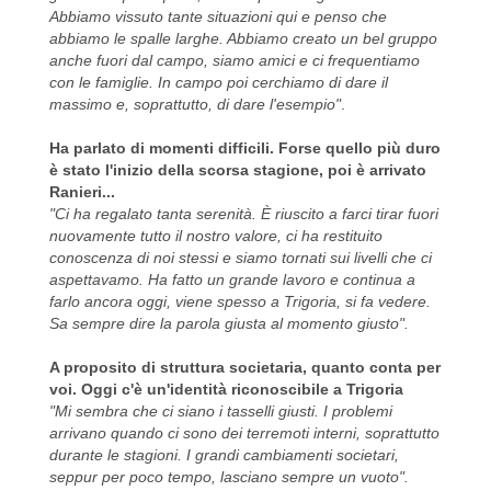
Abbiamo vissuto tante situazioni qui e penso che
abbiamo le spalle larghe. Abbiamo creato un bel gruppo
anche fuori dal campo, siamo amici e ci frequentiamo
con le famiglie. In campo poi cerchiamo di dare il
massimo e, soprattutto, di dare l'esempio"
.
Ha parlato di momenti difficili. Forse quello più duro
è stato l'inizio della scorsa stagione, poi è arrivato
Ranieri...
"Ci ha regalato tanta serenità. È riuscito a farci tirar fuori
nuovamente tutto il nostro valore, ci ha restituito
conoscenza di noi stessi e siamo tornati sui livelli che ci
aspettavamo. Ha fatto un grande lavoro e continua a
farlo ancora oggi, viene spesso a Trigoria, si fa vedere.
Sa sempre dire la parola giusta al momento giusto".
A proposito di struttura societaria, quanto conta per
voi. Oggi c'è un'identità riconoscibile a Trigoria
"Mi sembra che ci siano i tasselli giusti. I problemi
arrivano quando ci sono dei terremoti interni, soprattutto
durante le stagioni. I grandi cambiamenti societari,
seppur per poco tempo, lasciano sempre un vuoto".