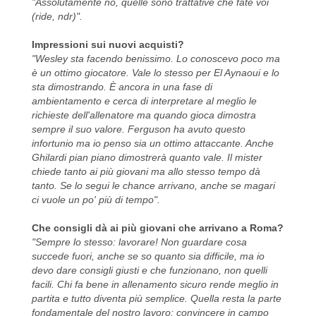
"Assolutamente no, quelle sono trattative che fate voi
(ride, ndr)".
Impressioni sui nuovi acquisti?
"Wesley sta facendo benissimo. Lo conoscevo poco ma
è un ottimo giocatore. Vale lo stesso per El Aynaoui e lo
sta dimostrando. È ancora in una fase di
ambientamento e cerca di interpretare al meglio le
richieste dell'allenatore ma quando gioca dimostra
sempre il suo valore. Ferguson ha avuto questo
infortunio ma io penso sia un ottimo attaccante. Anche
Ghilardi pian piano dimostrerà quanto vale. Il mister
chiede tanto ai più giovani ma allo stesso tempo dà
tanto. Se lo segui le chance arrivano, anche se magari
ci vuole un po' più di tempo".
Che consigli dà ai più giovani che arrivano a Roma?
"Sempre lo stesso: lavorare! Non guardare cosa
succede fuori, anche se so quanto sia difficile, ma io
devo dare consigli giusti e che funzionano, non quelli
facili. Chi fa bene in allenamento sicuro rende meglio in
partita e tutto diventa più semplice. Quella resta la parte
fondamentale del nostro lavoro: convincere in campo