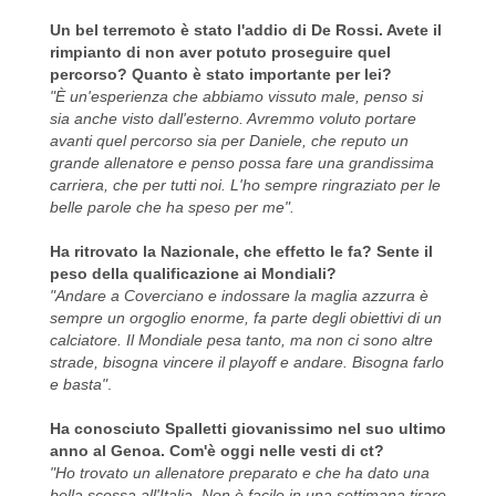
Un bel terremoto è stato l'addio di De Rossi. Avete il
rimpianto di non aver potuto proseguire quel
percorso? Quanto è stato importante per lei?
"È un'esperienza che abbiamo vissuto male, penso si
sia anche visto dall'esterno. Avremmo voluto portare
avanti quel percorso sia per Daniele, che reputo un
grande allenatore e penso possa fare una grandissima
carriera, che per tutti noi. L'ho sempre ringraziato per le
belle parole che ha speso per me".
Ha ritrovato la Nazionale, che effetto le fa? Sente il
peso della qualificazione ai Mondiali?
"Andare a Coverciano e indossare la maglia azzurra è
sempre un orgoglio enorme, fa parte degli obiettivi di un
calciatore. Il Mondiale pesa tanto, ma non ci sono altre
strade, bisogna vincere il playoff e andare. Bisogna farlo
e basta"
.
Ha conosciuto Spalletti giovanissimo nel suo ultimo
anno al Genoa. Com'è oggi nelle vesti di ct?
"Ho trovato un allenatore preparato e che ha dato una
bella scossa all'Italia. Non è facile in una settimana tirare