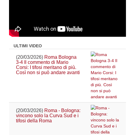
ULTIMI VIDEO
(20/03/2026)
Roma Bologna
3-4 Il commento di Mario
Corsi: I tifosi meritano di più.
Così non si può andare avanti
(20/03/2026)
Roma - Bologna:
vincono solo la Curva Sud e i
tifosi della Roma