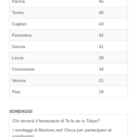
Parma
45
Torino
45
Cagliari
43
Fiorentina
42
Genoa
41
Lecce
38
Cremonese
34
Verona
21
Pisa
18
SONDAGGI
Chi vincerà il fantacalcio di Te la do io Tokyo?
I sondaggi di Marione.net! Clicca per partecipare al
sondaggio!