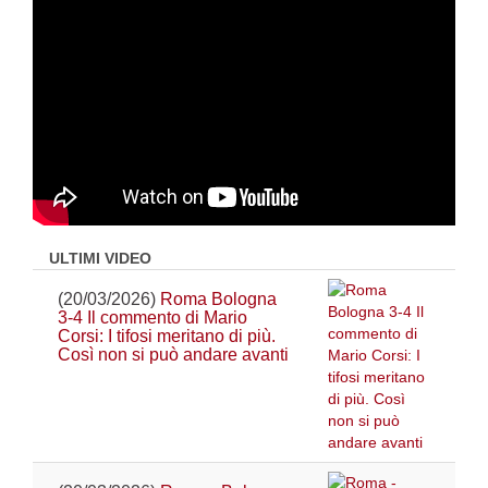
ULTIMI VIDEO
(20/03/2026)
Roma Bologna
3-4 Il commento di Mario
Corsi: I tifosi meritano di più.
Così non si può andare avanti