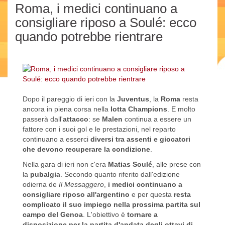
Roma, i medici continuano a
consigliare riposo a Soulé: ecco
quando potrebbe rientrare
Dopo il pareggio di ieri con la
Juventus
, la
Roma
resta
ancora in piena corsa nella
lotta Champions
. E molto
passerà dall'
attacco
: se
Malen
continua a essere un
fattore con i suoi gol e le prestazioni, nel reparto
continuano a esserci
diversi tra assenti e giocatori
che devono recuperare la condizione
.
Nella gara di ieri non c'era
Matias Soulé
, alle prese con
la
pubalgia
. Secondo quanto riferito dall'edizione
odierna de
Il Messaggero
,
i medici continuano a
consigliare riposo all'argentino
e per questa
resta
complicato il suo impiego nella prossima partita sul
campo del Genoa
. L'obiettivo è
tornare a
disposizione per la partita d'andata degli ottavi di