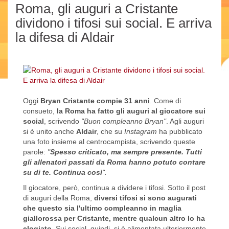
Roma, gli auguri a Cristante
dividono i tifosi sui social. E arriva
la difesa di Aldair
Oggi
Bryan Cristante compie 31 anni
. Come di
consueto,
la Roma ha fatto gli auguri al giocatore sui
social
, scrivendo
"Buon compleanno Bryan"
. Agli auguri
si è unito anche
Aldair
, che su
Instagram
ha pubblicato
una foto insieme al centrocampista, scrivendo queste
parole:
"
Spesso criticato, ma sempre presente. Tutti
gli allenatori passati da Roma hanno potuto contare
su di te. Continua così
".
Il giocatore, però, continua a dividere i tifosi. Sotto il post
di auguri della Roma,
diversi tifosi si sono augurati
che questo sia l'ultimo compleanno in maglia
giallorossa per Cristante, mentre qualcun altro lo ha
elogiato
. Sui social, quindi, si è alimentata ulteriormente