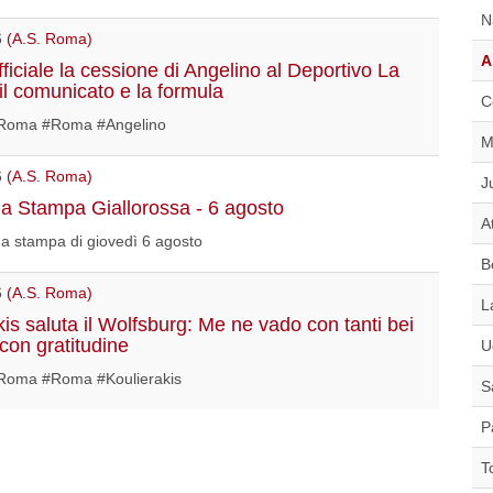
N
6
(A.S. Roma)
A
ficiale la cessione di Angelino al Deportivo La
il comunicato e la formula
C
Roma #Roma #Angelino
M
6
(A.S. Roma)
J
 Stampa Giallorossa - 6 agosto
A
a stampa di giovedì 6 agosto
B
6
(A.S. Roma)
L
kis saluta il Wolfsburg: Me ne vado con tanti bei
 con gratitudine
U
oma #Roma #Koulierakis
S
P
T