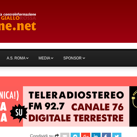
A.S. ROMA
MEDIA
SPONSOR
Condividi su