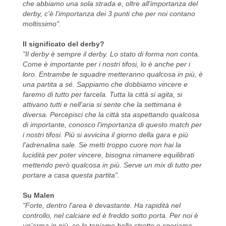
che abbiamo una sola strada e, oltre all'importanza del
derby, c'è l'importanza dei 3 punti che per noi contano
moltissimo".
Il significato del derby?
"Il derby è sempre il derby. Lo stato di forma non conta.
Come è importante per i nostri tifosi, lo è anche per i
loro. Entrambe le squadre metteranno qualcosa in più, è
una partita a sé. Sappiamo che dobbiamo vincere e
faremo di tutto per farcela. Tutta la città si agita, si
attivano tutti e nell'aria si sente che la settimana è
diversa. Percepisci che la città sta aspettando qualcosa
di importante, conosco l'importanza di questo match per
i nostri tifosi. Più si avvicina il giorno della gara e più
l'adrenalina sale. Se metti troppo cuore non hai la
lucidità per poter vincere, bisogna rimanere equilibrati
mettendo però qualcosa in più. Serve un mix di tutto per
portare a casa questa partita".
Su Malen
"Forte, dentro l'area è devastante. Ha rapidità nel
controllo, nel calciare ed è freddo sotto porta. Per noi è
un’arma in più, ce lo teniamo bello stretto e speriamo