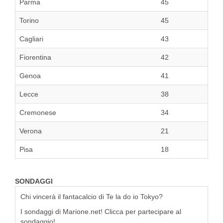
Parma
45
Torino
45
Cagliari
43
Fiorentina
42
Genoa
41
Lecce
38
Cremonese
34
Verona
21
Pisa
18
SONDAGGI
Chi vincerà il fantacalcio di Te la do io Tokyo?
I sondaggi di Marione.net! Clicca per partecipare al
sondaggio!