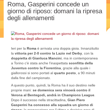
Roma, Gasperini concede un
giorno di riposo: domani la ripresa
degli allenamenti
Ieri per la
Roma
è arrivata una doppia gioia. Innanzitutto
la
vittoria per 2-0 contro la Lazio nel Derby
, con la
doppietta di Gianluca Mancini
, ma in contemporanea
a Torino c'è stata anche l'inaspettata
sconfitta della
Juventus contro la Fiorentina
, grazie alla quale i
giallorossi si sono portati al
quarto posto
, a 90 minuti
dalla fine del campionato.
A questo punto, quindi, la Roma ha il suo destino nelle
proprie mani:
se domenica sera vincerà contro il
Verona al Bentegodi, andrà in Champions League
.
Dopo il successo nella stracittadina,
Gian Piero
Gasperini ha concesso alla squadra un giorno di
riposo
: la preparazione per l'ultima e decisiva gara di