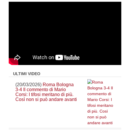
ULTIMI VIDEO
(20/03/2026)
Roma Bologna
3-4 Il commento di Mario
Corsi: I tifosi meritano di più.
Così non si può andare avanti