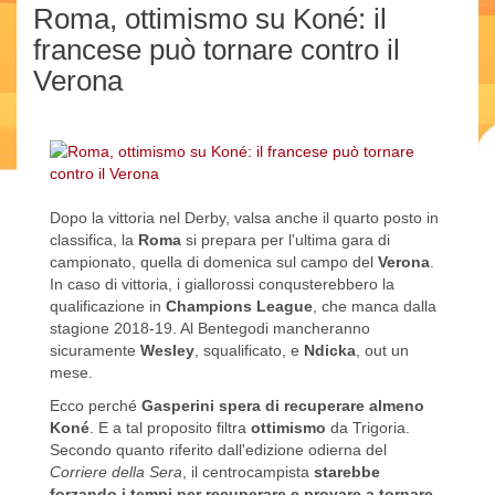
Roma, ottimismo su Koné: il
francese può tornare contro il
Verona
Dopo la vittoria nel Derby, valsa anche il quarto posto in
classifica, la
Roma
si prepara per l'ultima gara di
campionato, quella di domenica sul campo del
Verona
.
In caso di vittoria, i giallorossi conqusterebbero la
qualificazione in
Champions League
, che manca dalla
stagione 2018-19. Al Bentegodi mancheranno
sicuramente
Wesley
, squalificato, e
Ndicka
, out un
mese.
Ecco perché
Gasperini spera di recuperare almeno
Koné
. E a tal proposito filtra
ottimismo
da Trigoria.
Secondo quanto riferito dall'edizione odierna del
Corriere della Sera
, il centrocampista
starebbe
forzando i tempi per recuperare e provare a tornare