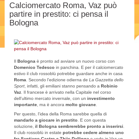
Calciomercato Roma, Vaz può
partire in prestito: ci pensa il
Bologna
Il
Bologna
è pronto ad avviare un nuovo corso con
Domenico Tedesco
in panchina. E per il calciomercato
estivo il club rossoblù potrebbe guardare anche in casa
Roma
. Secondo l'edizione odierna de
La Gazzetta dello
Sport
, infatti, gli emiliani stanno pensando a
Robinio
Vaz
. Il francese è arrivato nella Capitale nel corso
dell'ultimo mercato invernale, con un
investimento
importante
, ma è ancora
molto giovane
.
Per questo, l'idea della Roma sarebbe quella di
mandarlo a giocare in prestito
. E con questa
soluzione,
il Bologna sembrerebbe pronto a inserirsi
.
Il club rossoblù in estate
potrebbe cedere almeno uno
fra Santiago Castro e Thijs Dallinga
e vede in Vaz un