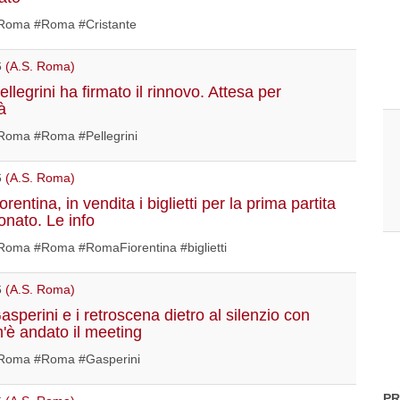
oma #Roma #Cristante
6
(A.S. Roma)
legrini ha firmato il rinnovo. Attesa per
tà
oma #Roma #Pellegrini
6
(A.S. Roma)
entina, in vendita i biglietti per la prima partita
onato. Le info
oma #Roma #RomaFiorentina #biglietti
6
(A.S. Roma)
sperini e i retroscena dietro al silenzio con
'è andato il meeting
Roma #Roma #Gasperini
PR