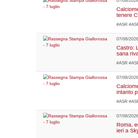
07/08/202
Calciome
tenere 
#ASR #ASR
07/08/202
Castro: 
sana riv
#ASR #AS
07/08/202
Calciome
intanto 
#ASR #ASR
07/08/202
Roma, ec
ieri a Sk