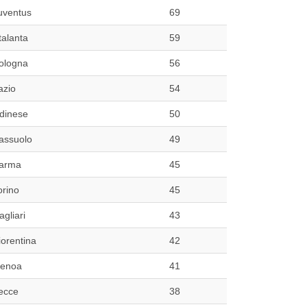
uventus
69
talanta
59
ologna
56
azio
54
dinese
50
assuolo
49
arma
45
orino
45
agliari
43
iorentina
42
enoa
41
ecce
38