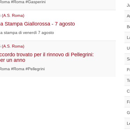
Roma #Roma #Gasperini
J
6
(A.S. Roma)
A
 Stampa Giallorossa - 7 agosto
B
a stampa di venerdì 7 agosto
L
6
(A.S. Roma)
U
ordo trovato per il rinnovo di Pellegrini:
S
per un anno
oma #Roma #Pellegrini
P
T
C
F
G
L