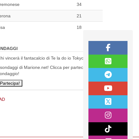
remonese
34
erona
21
isa
18
NDAGGI
hi vincerà il fantacalcio di Te la do io Tokyo?
 sondaggi di Marione.net! Clicca per partecipare al
ondaggio!