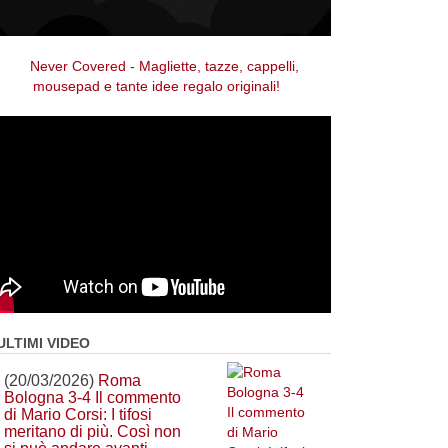
ULTIMI VIDEO
(20/03/2026)
Roma
Bologna 3-4 Il commento
di Mario Corsi: I tifosi
meritano di più. Così non