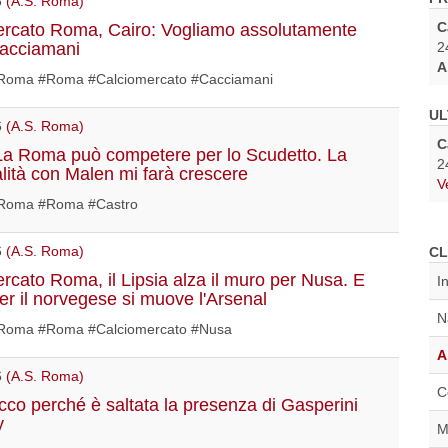
6
(A.S. Roma)
C
rcato Roma, Cairo: Vogliamo assolutamente
2
Cacciamani
A
oma #Roma #Calciomercato #Cacciamani
UL
6
(A.S. Roma)
C
La Roma può competere per lo Scudetto. La
2
alità con Malen mi farà crescere
V
Roma #Roma #Castro
6
(A.S. Roma)
CL
rcato Roma, il Lipsia alza il muro per Nusa. E
I
per il norvegese si muove l'Arsenal
N
oma #Roma #Calciomercato #Nusa
A
6
(A.S. Roma)
C
co perché è saltata la presenza di Gasperini
y
M