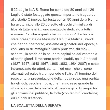
Il 22 Luglio la A.S. Roma ha compiuto 80 anni ed il 26
Luglio è stato festeggiato questo importante traguardo
allo stadio Olimpico. La festa per gli 80 anni della Roma
ha avuto inizio alle 20,30 sotto gli occhi di migliaia di
tifosi di tutte le età... uno spettacolo dedicato a tutti i
romanisti “anche a quelli che non ci sono”. La festa è
stata presentata da Massimo Caputi e Matilde Brandi,
che hanno ripercorso, assieme ai giocatori dell’epoca, e
con l’ausilio di immagini e video proiettati sui maxi-
schermi, la storia della squadra capitolina dal ventennio
ai nostri giorni. Il racconto storico, suddiviso in 4 periodi
(1927-1947, 1948-1967, 1968-1983, 1984-2007) è stato
intramezzato da attori, cantanti ed ospiti che si sono
alternati sul palco tra un periodo e l’altro. Al termine del
resoconto la presentazione della nuova rosa, una partita
tra gli idoli, vecchi e nuovi, che hanno reso grande la
storia sportiva della società, il classico giro di campo tra
gli applausi del pubblico, la torta (con tanto di candeline)
ed i fuochi d’artificio.
LA SCALETTA DELLA SERATA