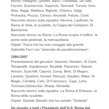
Morini, Pellegrini, Quintini, Bacci, Chinellato, De Sisti,
Faccini, Scarnecchia, Superchi, Tancredi, Turone, Iorio,
Nela, Nappi, Maldera, Righetti, Chierico, Valigi,
Prohaska, Pruzzo, Cerezo, Ancelotti, Falcao, Conti.
Racconto storico sulla squadra: Herrera, Liedholm, la
Roma di Viola, lo scudetto, la Coppa dei Campioni, Di
Bartolomei
Racconto storico su Roma: La Roma scopre il traffico, le
prime isole pedonali, la metropolitana
Ospite: Tosca che ha reso omaggio alla grande
Gabriella Ferri con “serenata de paradiso/sempre”.
1984-2007
Presentazione dei giocatori: Giannini, Desideri, Di Carlo,
Tempestilli, Impallomeni, Rizzitelli, Piacentini, Statuto,
Annoni, Scarchilli, Caprioli, Corsa, Berti, Di Magno,
Landolo, Quadrini, Konsel, Petruzzi, Gautieri, Aldair, Di
Biagio, Candela, Cafu, Di Francesco, Zago, Lima,
Tommasi,Delvecchio, Kharja, Montella.
Racconto storico sulla squadra: La Roma di Eriksson, la
Roma dello scudetto.
Ospite: Daniele Silvestri che ha cantato “Testardo”.
Un ricordo a tutti i Presidenti dell’A.S. Roma dal