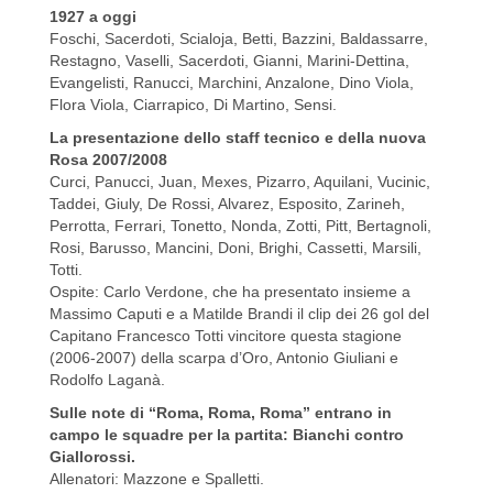
1927 a oggi
Foschi, Sacerdoti, Scialoja, Betti, Bazzini, Baldassarre,
Restagno, Vaselli, Sacerdoti, Gianni, Marini-Dettina,
Evangelisti, Ranucci, Marchini, Anzalone, Dino Viola,
Flora Viola, Ciarrapico, Di Martino, Sensi.
La presentazione dello staff tecnico e della nuova
Rosa 2007/2008
Curci, Panucci, Juan, Mexes, Pizarro, Aquilani, Vucinic,
Taddei, Giuly, De Rossi, Alvarez, Esposito, Zarineh,
Perrotta, Ferrari, Tonetto, Nonda, Zotti, Pitt, Bertagnoli,
Rosi, Barusso, Mancini, Doni, Brighi, Cassetti, Marsili,
Totti.
Ospite: Carlo Verdone, che ha presentato insieme a
Massimo Caputi e a Matilde Brandi il clip dei 26 gol del
Capitano Francesco Totti vincitore questa stagione
(2006-2007) della scarpa d’Oro, Antonio Giuliani e
Rodolfo Laganà.
Sulle note di “Roma, Roma, Roma” entrano in
campo le squadre per la partita: Bianchi contro
Giallorossi.
Allenatori: Mazzone e Spalletti.