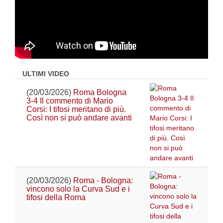
ULTIMI VIDEO
(20/03/2026)
Roma Bologna
3-4 Il commento di Mario
Corsi: I tifosi meritano di più.
Così non si può andare avanti
(20/03/2026)
Roma - Bologna:
vincono solo la Curva Sud e i
tifosi della Roma