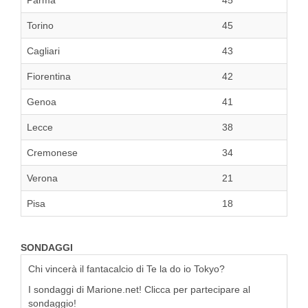
Parma
45
Torino
45
Cagliari
43
Fiorentina
42
Genoa
41
Lecce
38
Cremonese
34
Verona
21
Pisa
18
SONDAGGI
Chi vincerà il fantacalcio di Te la do io Tokyo?
I sondaggi di Marione.net! Clicca per partecipare al
sondaggio!