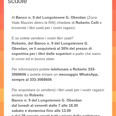
scuole
Al
Banco n. 9 del Lungotevere G. Oberdan
(Zona
Viale Mazzini dietro la RAI) chiedete di
Roberto Celli
e
troverete i libri usati per i vostri ragazzi.
E se volete vendere i vostri libri usati?
Roberto, del Banco n. 9 del Lungotevere G.
Oberdan, ve li acquisterà al 30% del prezzo di
copertina per i libri delle superiori
a patto che siano
in corso ed in buono stato.
Per informazioni potete
telefonare a Roberto 333-
3068606
o potete inviare un
messaggio WhatsApp,
sempre al 333-3068606
.
Per acquistare (o vendere) i libri usati per i vostri ragazzi
andate da
Roberto
:
Banco n. 9 del Lungotevere G. Oberdan
dal lunedi al venerdi dalle 7 alle 18.30
sabato e domenica fino alle 13.00
e dal 28 agosto aperti tutti i giorni della settimana