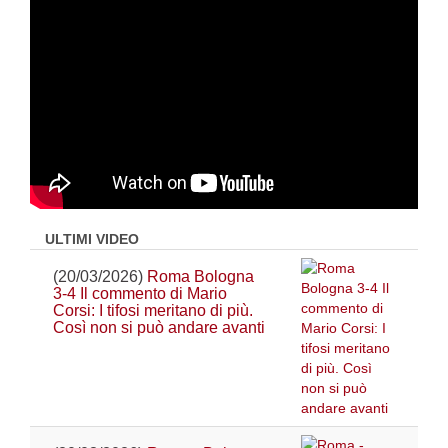
ULTIMI VIDEO
(20/03/2026)
Roma Bologna
3-4 Il commento di Mario
Corsi: I tifosi meritano di più.
Così non si può andare avanti