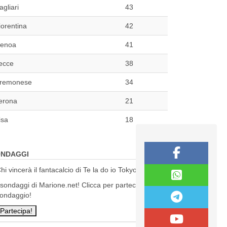
agliari
43
iorentina
42
enoa
41
ecce
38
remonese
34
erona
21
isa
18
NDAGGI
hi vincerà il fantacalcio di Te la do io Tokyo?
 sondaggi di Marione.net! Clicca per partecipare al
ondaggio!