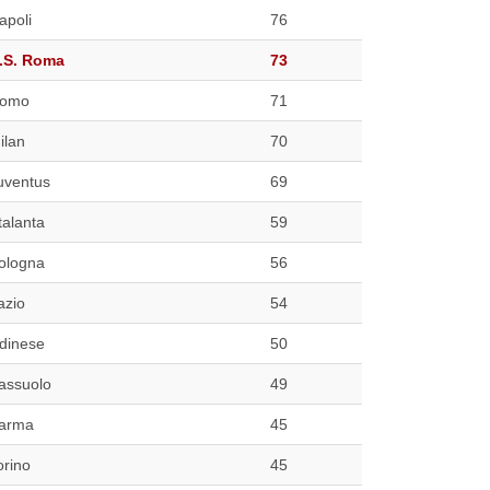
apoli
76
.S. Roma
73
omo
71
ilan
70
uventus
69
talanta
59
ologna
56
azio
54
dinese
50
assuolo
49
arma
45
orino
45