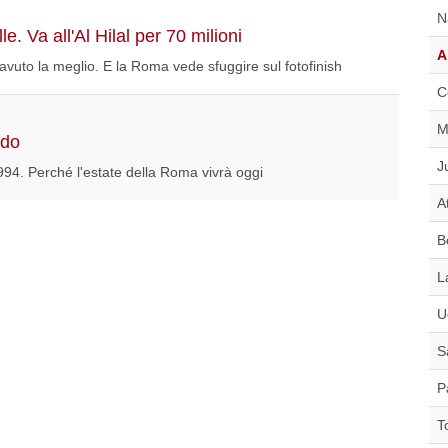
N
 Va all'Al Hilal per 70 milioni
A
avuto la meglio. E la Roma vede sfuggire sul fotofinish
C
M
rdo
J
94. Perché l'estate della Roma vivrà oggi
A
B
L
U
S
P
T