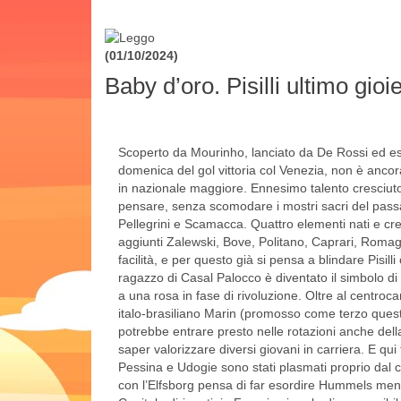
(01/10/2024)
Baby d’oro. Pisilli ultimo gioi
Scoperto da Mourinho, lanciato da De Rossi ed espl
domenica del gol vittoria col Venezia, non è ancora 
in nazionale maggiore. Ennesimo talento cresciuto a
pensare, senza scomodare i mostri sacri del passato
Pellegrini e Scamacca. Quattro elementi nati e cres
aggiunti Zalewski, Bove, Politano, Caprari, Romag
facilità, e per questo già si pensa a blindare Pisil
ragazzo di Casal Palocco è diventato il simbolo d
a una rosa in fase di rivoluzione. Oltre al centrocam
italo-brasiliano Marin (promosso come terzo quest’
potrebbe entrare presto nelle rotazioni anche dell
saper valorizzare diversi giovani in carriera. E qu
Pessina e Udogie sono stati plasmati proprio dal cro
con l’Elfsborg pensa di far esordire Hummels ment