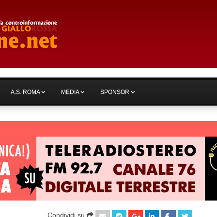
A.S. ROMA
MEDIA
SPONSOR
Condividi su