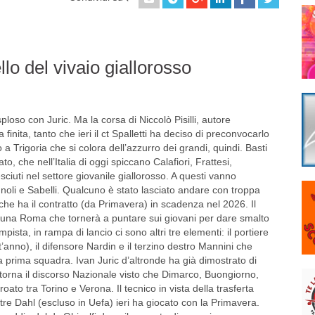
ello del vivaio giallorosso
oso con Juric. Ma la corsa di Niccolò Pisilli, autore
finita, tanto che ieri il ct Spalletti ha deciso di preconvocarlo
 Trigoria che si colora dell’azzurro dei grandi, quindi. Basti
, che nell’Italia di oggi spiccano Calafiori, Frattesi,
ciuti nel settore giovanile giallorosso. A questi vanno
noli e Sabelli. Qualcuno è stato lasciato andare con troppa
li che ha il contratto (da Primavera) in scadenza nel 2026. Il
i una Roma che tornerà a puntare sui giovani per dare smalto
pista, in rampa di lancio ci sono altri tre elementi: il portiere
anno), il difensore Nardin e il terzino destro Mannini che
a prima squadra. Ivan Juric d’altronde ha già dimostrato di
i torna il discorso Nazionale visto che Dimarco, Buongiorno,
ato tra Torino e Verona. Il tecnico in vista della trasferta
re Dahl (escluso in Uefa) ieri ha giocato con la Primavera.