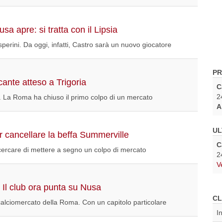
a apre: si tratta con il Lipsia
perini. Da oggi, infatti, Castro sarà un nuovo giocatore
PR
cante atteso a Trigoria
C
2
o. La Roma ha chiuso il primo colpo di un mercato
A
UL
 cancellare la beffa Summerville
C
 cercare di mettere a segno un colpo di mercato
2
V
Il club ora punta su Nusa
CL
calciomercato della Roma. Con un capitolo particolare
I