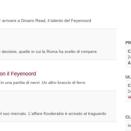
 arrivare a Givairo Read, il talento del Feyenoord
PR
C
e decisive, quelle in cui la Roma ha scelto di rompere
2
A
con il Feyenoord
UL
n una partita di nervi. Un altro braccio di ferro
C
2
V
 suo mercato. L'affare Koulierakis è arrivato al traguardo
CL
I