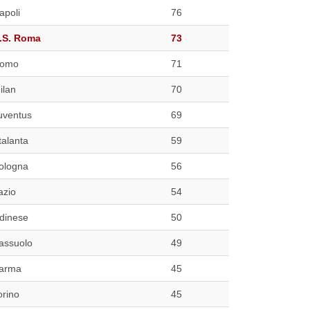
apoli
76
.S. Roma
73
omo
71
ilan
70
uventus
69
talanta
59
ologna
56
azio
54
dinese
50
assuolo
49
arma
45
orino
45