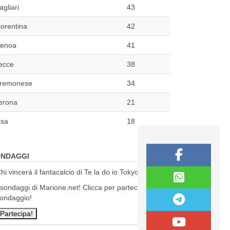
agliari
43
iorentina
42
enoa
41
ecce
38
remonese
34
erona
21
isa
18
NDAGGI
hi vincerà il fantacalcio di Te la do io Tokyo?
 sondaggi di Marione.net! Clicca per partecipare al
ondaggio!