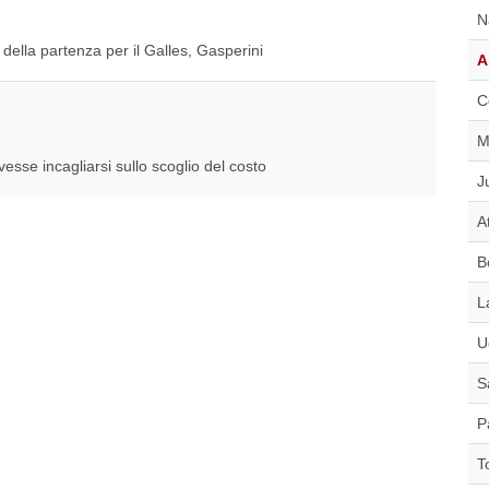
N
 della partenza per il Galles, Gasperini
A
C
M
esse incagliarsi sullo scoglio del costo
J
A
B
L
U
S
P
T