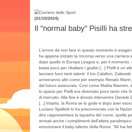
(01/10/2024)
Il "normal baby" Pisilli ha st
L'errore da non fare in questo momento è esagerar
ha appena iniziato la rincorsa verso una carriera i
dopo quello in Europa League e, per il momento, è
basta poco per ribaltare i giudizi [...] Pisilli è un 
lanciare fuori tanti talenti: il trio Calafiori, Zale
arriveranno altri come per esempio Renato Marin, 
dal futuro assicurato. Così come Mattia Mannini, e
lo spazio per Pisilli era diventato poco tanto che 
di mercato. Alla fine è dovuto intervenire Daniele 
[...] Intanto, la Roma se lo gode e dopo aver esor
Luciano Spalletti lo ha preconvocato con la Nazio
dire rappresentare la squadra del cuore, quella p
arrivati anche i complimenti dell'atleta paralimpico
emozionare il baby talento della Roma: "Mi hai fatt