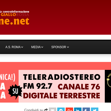
A.S. ROMA
MEDIA
SPONSOR
Condividi su