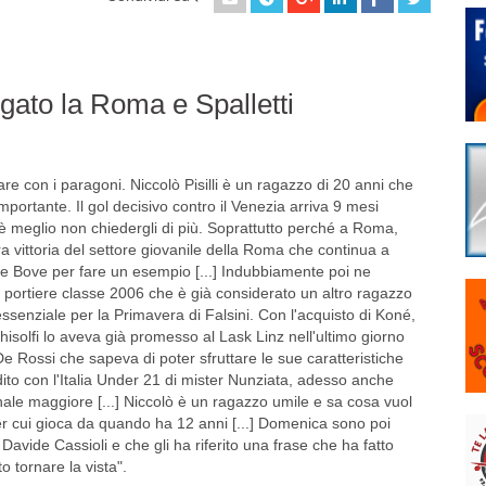
regato la Roma e Spalletti
e con i paragoni. Niccolò Pisilli è un ragazzo di 20 anni che
mportante. Il gol decisivo contro il Venezia arriva 9 mesi
 meglio non chiedergli di più. Soprattutto perché a Roma,
altra vittoria del settore giovanile della Roma che continua a
wski e Bove per fare un esempio [...] Indubbiamente poi ne
portiere classe 2006 che è già considerato un altro ragazzo
ssenziale per la Primavera di Falsini. Con l'acquisto di Koné,
Ghisolfi lo aveva già promesso al Lask Linz nell'ultimo giorno
De Rossi che sapeva di poter sfruttare le sue caratteristiche
dito con l'Italia Under 21 di mister Nunziata, adesso anche
nale maggiore [...] Niccolò è un ragazzo umile e sa cosa vuol
er cui gioca da quando ha 12 anni [...] Domenica sono poi
 Davide Cassioli e che gli ha riferito una frase che ha fatto
o tornare la vista".