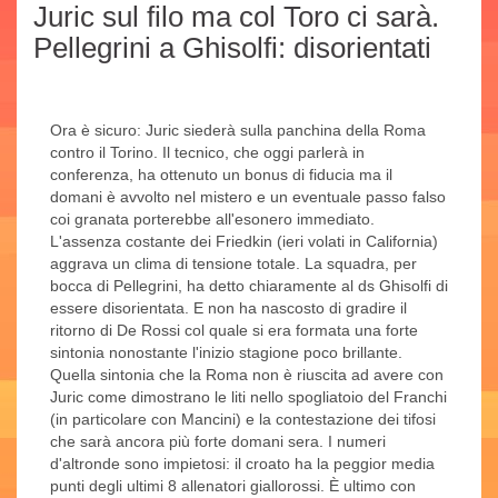
Juric sul filo ma col Toro ci sarà.
Pellegrini a Ghisolfi: disorientati
Ora è sicuro: Juric siederà sulla panchina della Roma
contro il Torino. Il tecnico, che oggi parlerà in
conferenza, ha ottenuto un bonus di fiducia ma il
domani è avvolto nel mistero e un eventuale passo falso
coi granata porterebbe all'esonero immediato.
L'assenza costante dei Friedkin (ieri volati in California)
aggrava un clima di tensione totale. La squadra, per
bocca di Pellegrini, ha detto chiaramente al ds Ghisolfi di
essere disorientata. E non ha nascosto di gradire il
ritorno di De Rossi col quale si era formata una forte
sintonia nonostante l'inizio stagione poco brillante.
Quella sintonia che la Roma non è riuscita ad avere con
Juric come dimostrano le liti nello spogliatoio del Franchi
(in particolare con Mancini) e la contestazione dei tifosi
che sarà ancora più forte domani sera. I numeri
d'altronde sono impietosi: il croato ha la peggior media
punti degli ultimi 8 allenatori giallorossi. È ultimo con