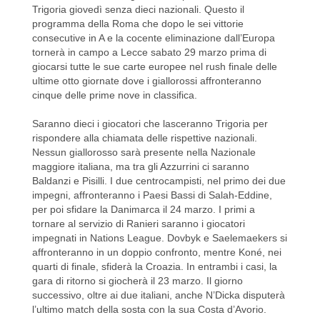
Trigoria giovedì senza dieci nazionali. Questo il
programma della Roma che dopo le sei vittorie
consecutive in A e la cocente eliminazione dall’Europa
tornerà in campo a Lecce sabato 29 marzo prima di
giocarsi tutte le sue carte europee nel rush finale delle
ultime otto giornate dove i giallorossi affronteranno
cinque delle prime nove in classifica.
Saranno dieci i giocatori che lasceranno Trigoria per
rispondere alla chiamata delle rispettive nazionali.
Nessun giallorosso sarà presente nella Nazionale
maggiore italiana, ma tra gli Azzurrini ci saranno
Baldanzi e Pisilli. I due centrocampisti, nel primo dei due
impegni, affronteranno i Paesi Bassi di Salah-Eddine,
per poi sfidare la Danimarca il 24 marzo. I primi a
tornare al servizio di Ranieri saranno i giocatori
impegnati in Nations League. Dovbyk e Saelemaekers si
affronteranno in un doppio confronto, mentre Koné, nei
quarti di finale, sfiderà la Croazia. In entrambi i casi, la
gara di ritorno si giocherà il 23 marzo. Il giorno
successivo, oltre ai due italiani, anche N’Dicka disputerà
l’ultimo match della sosta con la sua Costa d’Avorio.