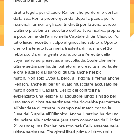
rivederlo in campo.
Brutta tegola per Claudio Ranieri che perde uno dei fari
della sua Roma proprio quando, dopo la pausa per le
nazionali, arrivano gli scontri diretti per la zona Europa.
L’ultimo problema muscolare dell’ex Juve risaliva proprio
a poco prima dell’arrivo nella Capitale di Sir Claudio. Poi
tutto liscio, eccetto il colpo al ginocchio subito a Oporto
che lo ha tenuto fuori nella trasferta di Parma del 16
febbraio. Da un argentino all’altro ora l’eredità della
Joya, salvo sorprese, sarà raccolta da Soulé che nelle
ultime settimane ha dimostrato una crescita importante
e ora è atteso dal salto di qualità anche nei big
match. Non solo Dybala, però, a Trigoria si ferma anche
Rensch, anche lui per un guaio muscolare accusato nel
match contro il Cagliari. L’esito dei controlli ha
evidenziato una lesione all’adduttore lungo sinistro per
uno stop di circa tre settimane che dovrebbe permettere
all’olandese di tornare in campo nel match contro la
Juve del 6 aprile all’Olimpico. Anche il terzino ha dovuto
rinunciare alla nazionale (era stato convocato dall’Under
21 orange), ma Ranieri ora ritroverà Celik assente nelle
ultime settimane. Tre giorni liberi prima di ritrovarsi a