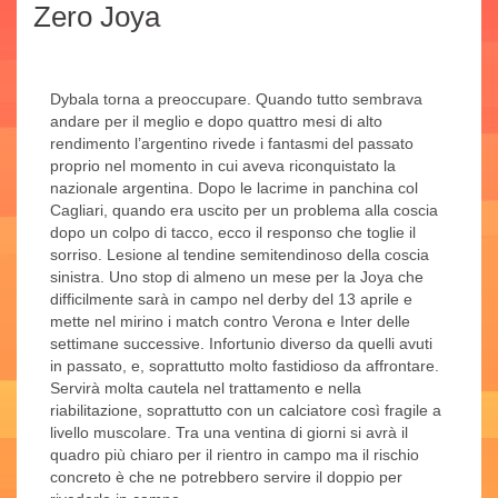
Zero Joya
Dybala torna a preoccupare. Quando tutto sembrava
andare per il meglio e dopo quattro mesi di alto
rendimento l’argentino rivede i fantasmi del passato
proprio nel momento in cui aveva riconquistato la
nazionale argentina. Dopo le lacrime in panchina col
Cagliari, quando era uscito per un problema alla coscia
dopo un colpo di tacco, ecco il responso che toglie il
sorriso. Lesione al tendine semitendinoso della coscia
sinistra. Uno stop di almeno un mese per la Joya che
difficilmente sarà in campo nel derby del 13 aprile e
mette nel mirino i match contro Verona e Inter delle
settimane successive. Infortunio diverso da quelli avuti
in passato, e, soprattutto molto fastidioso da affrontare.
Servirà molta cautela nel trattamento e nella
riabilitazione, soprattutto con un calciatore così fragile a
livello muscolare. Tra una ventina di giorni si avrà il
quadro più chiaro per il rientro in campo ma il rischio
concreto è che ne potrebbero servire il doppio per