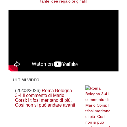
ULTIMI VIDEO
(20/03/2026)
Roma Bologna
3-4 Il commento di Mario
Corsi: I tifosi meritano di più.
Così non si può andare avanti