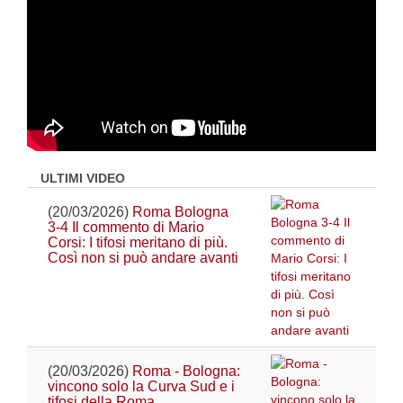
ULTIMI VIDEO
(20/03/2026)
Roma Bologna
3-4 Il commento di Mario
Corsi: I tifosi meritano di più.
Così non si può andare avanti
(20/03/2026)
Roma - Bologna:
vincono solo la Curva Sud e i
tifosi della Roma