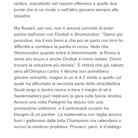
tardivo, soprattutto nel reparto offensivo e quelle due
punte che in un modo o nell'altro giovano sempre alla
squadra.
Ma Ranieri, per ora, non è ancora convinto di poter
partire dall'inizio con Dovbyk e Shomurodov: "Siamo più
pericolosi, ma il mio freno è che poi se parto con loro ho
difficoltà a cambiare la partita in corsa. Vedo che
Shomurodov quando entra è determinante, la Roma si
sente più sicura e anche Dovbyk è meno isolato. Dovrò
trovare la soluzione più idonea". E chissà che già sabato
sera all'Olimpico contro il Verona non potrebbero
giocare entrambi, magari in un 4-4-2 simile a quello col
quale ha affrontato la seconda parte della stracittadina.
Soulé largo a destra riesce a dare il meglio di sé e
Saelemaekers può replicare la gara sulla fascia sinistra.
Ancora una volta Pellegrini ha deluso con una
prestazione sottotono, e il centravanti ucraino ha
bisogno di un partner. La matematica non taglia ancora
fuori i giallorossi dalla lotta Champions ma calendario e
incroci la rendono proibitiva. Provarci, però, è d'obbligo.