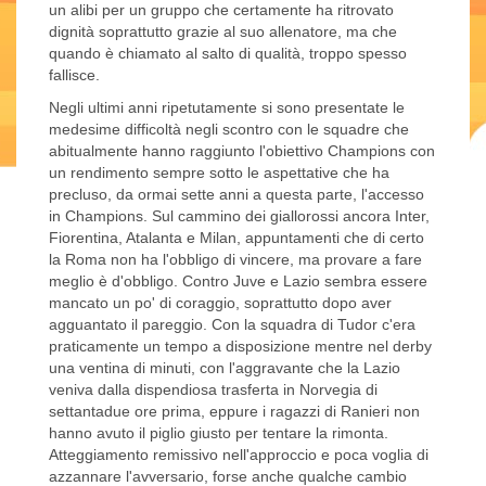
un alibi per un gruppo che certamente ha ritrovato
dignità soprattutto grazie al suo allenatore, ma che
quando è chiamato al salto di qualità, troppo spesso
fallisce.
Negli ultimi anni ripetutamente si sono presentate le
medesime difficoltà negli scontro con le squadre che
abitualmente hanno raggiunto l'obiettivo Champions con
un rendimento sempre sotto le aspettative che ha
precluso, da ormai sette anni a questa parte, l'accesso
in Champions. Sul cammino dei giallorossi ancora Inter,
Fiorentina, Atalanta e Milan, appuntamenti che di certo
la Roma non ha l'obbligo di vincere, ma provare a fare
meglio è d'obbligo. Contro Juve e Lazio sembra essere
mancato un po' di coraggio, soprattutto dopo aver
agguantato il pareggio. Con la squadra di Tudor c'era
praticamente un tempo a disposizione mentre nel derby
una ventina di minuti, con l'aggravante che la Lazio
veniva dalla dispendiosa trasferta in Norvegia di
settantadue ore prima, eppure i ragazzi di Ranieri non
hanno avuto il piglio giusto per tentare la rimonta.
Atteggiamento remissivo nell'approccio e poca voglia di
azzannare l'avversario, forse anche qualche cambio