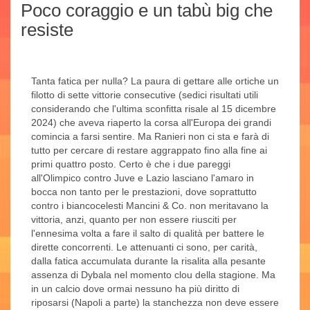
Poco coraggio e un tabù big che
resiste
Tanta fatica per nulla? La paura di gettare alle ortiche un
filotto di sette vittorie consecutive (sedici risultati utili
considerando che l'ultima sconfitta risale al 15 dicembre
2024) che aveva riaperto la corsa all'Europa dei grandi
comincia a farsi sentire. Ma Ranieri non ci sta e farà di
tutto per cercare di restare aggrappato fino alla fine ai
primi quattro posto. Certo è che i due pareggi
all'Olimpico contro Juve e Lazio lasciano l'amaro in
bocca non tanto per le prestazioni, dove soprattutto
contro i biancocelesti Mancini & Co. non meritavano la
vittoria, anzi, quanto per non essere riusciti per
l'ennesima volta a fare il salto di qualità per battere le
dirette concorrenti. Le attenuanti ci sono, per carità,
dalla fatica accumulata durante la risalita alla pesante
assenza di Dybala nel momento clou della stagione. Ma
in un calcio dove ormai nessuno ha più diritto di
riposarsi (Napoli a parte) la stanchezza non deve essere