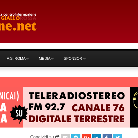
A.S. ROMA
MEDIA
SPONSOR
Condividi su