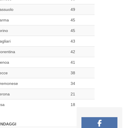
assuolo
49
arma
45
orino
45
agliari
43
iorentina
42
enoa
41
ecce
38
remonese
34
erona
21
isa
18
NDAGGI