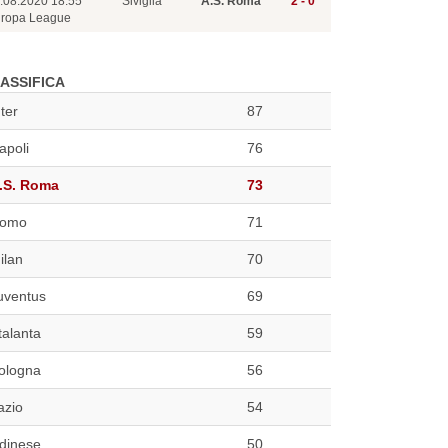
.08.2020 18:55
Siviglia
A.S. Roma
2 - 0
ropa League
ASSIFICA
nter
87
apoli
76
.S. Roma
73
omo
71
ilan
70
uventus
69
talanta
59
ologna
56
azio
54
dinese
50