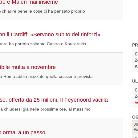
ro e Malen mai insieme
 A chiarire bene le cose ci ha pensato proprio
n il Cardiff: «Servono subito dei rinforzi»
finora ha portato soltanto Castro e Koulierakis
PR
C
2
A
sibile multa a novembre
 la Roma abbia piazzato quella cessione prevista
UL
C
2
e, offerta da 25 milioni. Il Feyenoord vacilla
V
sa chiudersi già nelle prossime ore, al massimo
OG
06
Eu
is ormai a un passo