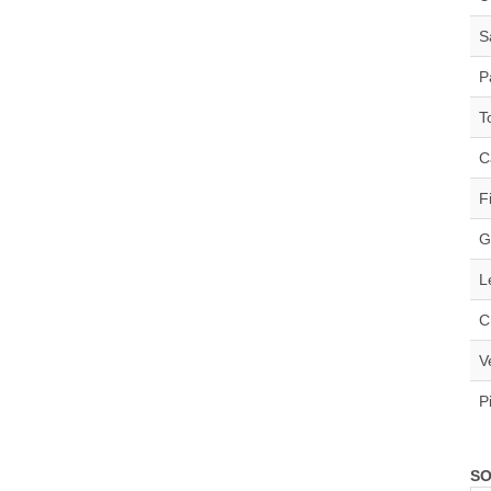
S
P
T
C
F
G
L
C
V
P
SO