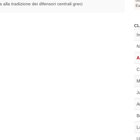
06
a alla tradizione dei difensori centrali greci
Eu
CL
I
N
A
C
M
J
A
B
L
U