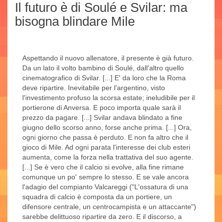
Il futuro è di Soulé e Svilar: ma
bisogna blindare Mile
Aspettando il nuovo allenatore, il presente è già futuro.
Da un lato il volto bambino di Soulé, dall'altro quello
cinematografico di Svilar. [...] E' da loro che la Roma
deve ripartire. Inevitabile per l'argentino, visto
l'investimento profuso la scorsa estate; ineludibile per il
portierone di Anversa. E poco importa quale sarà il
prezzo da pagare. [...] Svilar andava blindato a fine
giugno dello scorso anno, forse anche prima. [...] Ora,
ogni giorno che passa è perduto. E non fa altro che il
gioco di Mile. Ad ogni parata l'interesse dei club esteri
aumenta, come la forza nella trattativa del suo agente.
[...] Se è vero che il calcio si evolve, alla fine rimane
comunque un po' sempre lo stesso. E se vale ancora
l'adagio del compianto Valcareggi ("L'ossatura di una
squadra di calcio è composta da un portiere, un
difensore centrale, un centrocampista e un attaccante")
sarebbe delittuoso ripartire da zero. E il discorso, a