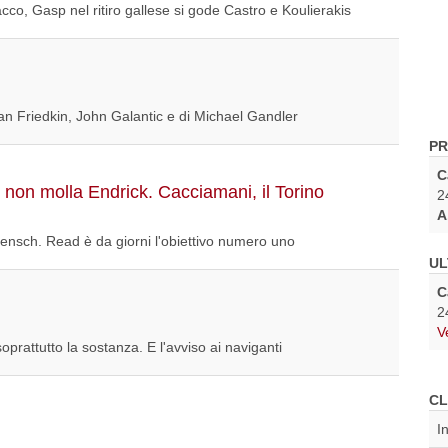
cco, Gasp nel ritiro gallese si gode Castro e Koulierakis
an Friedkin, John Galantic e di Michael Gandler
PR
C
non molla Endrick. Cacciamani, il Torino
2
A
ensch. Read è da giorni l'obiettivo numero uno
UL
C
2
V
oprattutto la sostanza. E l'avviso ai naviganti
CL
I