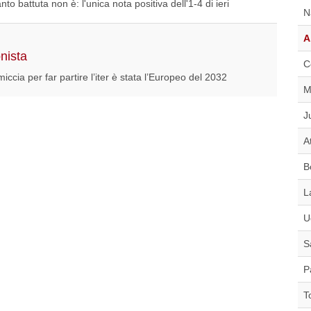
o battuta non è: l'unica nota positiva dell'1-4 di ieri
N
A
nista
C
 miccia per far partire l’iter è stata l’Europeo del 2032
M
J
A
B
L
U
S
P
T