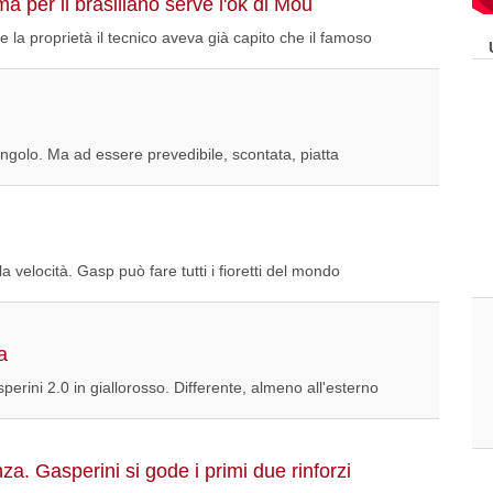
 per il brasiliano serve l'ok di Mou
i e la proprietà il tecnico aveva già capito che il famoso
l'angolo. Ma ad essere prevedibile, scontata, piatta
la velocità. Gasp può fare tutti i fioretti del mondo
a
erini 2.0 in giallorosso. Differente, almeno all'esterno
za. Gasperini si gode i primi due rinforzi