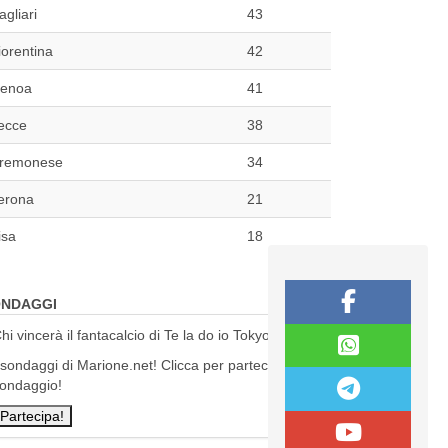
agliari
43
iorentina
42
enoa
41
ecce
38
remonese
34
erona
21
isa
18
NDAGGI
hi vincerà il fantacalcio di Te la do io Tokyo?
 sondaggi di Marione.net! Clicca per partecipare al
ondaggio!