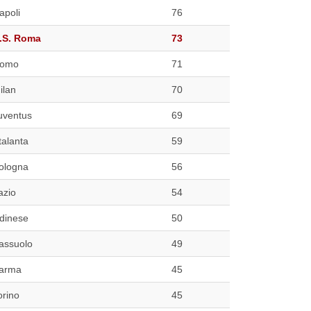
apoli
76
.S. Roma
73
omo
71
ilan
70
uventus
69
talanta
59
ologna
56
azio
54
dinese
50
assuolo
49
arma
45
orino
45