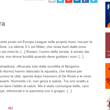
ra
 quinto posto ed Europa League nelle proprie mani, ma per la
ve. La vittoria 3-1 sul Milan, che resta fuori dalla zona
ei mesi fa. [...] Ranieri, l’uomo della serata, è amato dai
ioia, ma ritrova lucidità quando deve guidare i suoi. [...]
trepitosa, offuscata solo dalla sconfitta di Bergamo.
e di ritorno) hanno rilanciato la squadra, che lottava per
acceso la città, spenta dopo l’esonero di De Rossi e le nove
 avanti. Hummels c’è, non gioca e saluta. Tra uno scatto e
r poi dare l’addio al calcio. Ma è stato comunque bello, caro
k, infortunati e in panchina con il gruppo. [...]