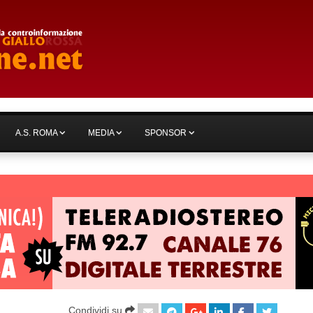
A.S. ROMA
MEDIA
SPONSOR
Condividi su