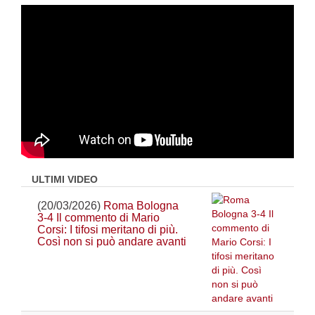
ULTIMI VIDEO
(20/03/2026)
Roma Bologna
3-4 Il commento di Mario
Corsi: I tifosi meritano di più.
Così non si può andare avanti