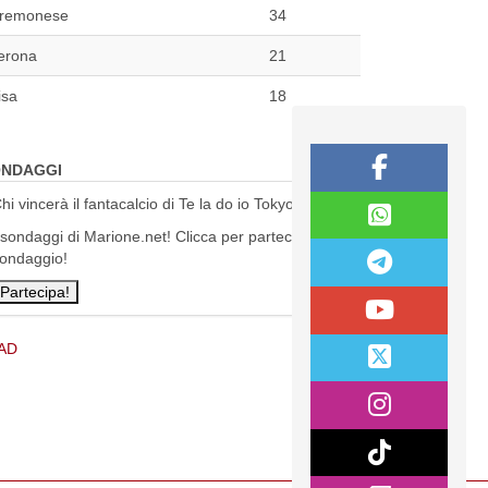
remonese
34
erona
21
isa
18
NDAGGI
hi vincerà il fantacalcio di Te la do io Tokyo?
 sondaggi di Marione.net! Clicca per partecipare al
ondaggio!