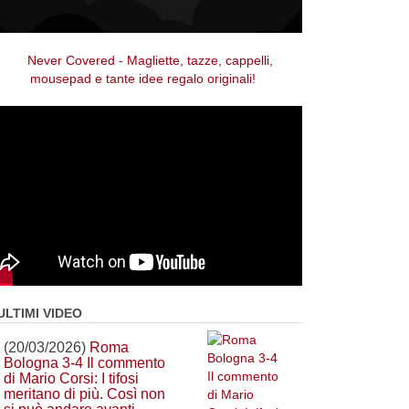
ULTIMI VIDEO
(20/03/2026)
Roma
Bologna 3-4 Il commento
di Mario Corsi: I tifosi
meritano di più. Così non