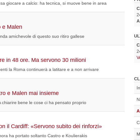
sa giocare a calcio: ha tecnica, si muove bene in area
C
2
A
o e Malen
UL
da amichevole di questo suo ritiro gallese
C
2
V
e in 48 ore. Ma servono 30 milioni
imenti la Roma continuerà a latitare e a non arrivare
CL
I
ro e Malen mai insieme
N
 A chiarire bene le cose ci ha pensato proprio
A
C
n il Cardiff: «Servono subito dei rinforzi»
M
finora ha portato soltanto Castro e Koulierakis