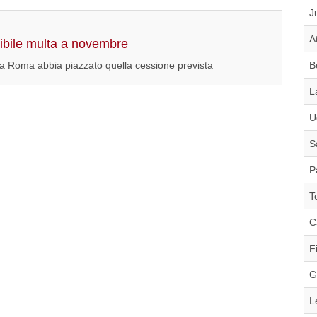
J
A
sibile multa a novembre
 la Roma abbia piazzato quella cessione prevista
B
L
U
S
P
T
C
F
G
L