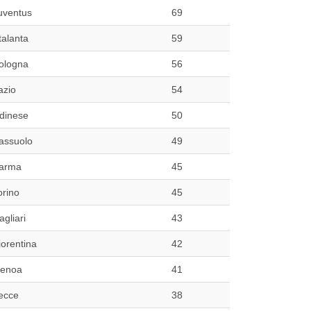
uventus
69
talanta
59
ologna
56
azio
54
dinese
50
assuolo
49
arma
45
orino
45
agliari
43
iorentina
42
enoa
41
ecce
38