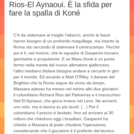
Rios-El Aynaoui. È la sfida per
fare la spalla di Koné
C'è da sistemare al meglio l'attacco, anche le fasce
hanno bisogno di un profondo maquillage, ma intanto la
Roma sta cercando di sistemare il centrocampo. Perché
poi è lì, nel motore, che le squadre di Gasperini trovano
geometrie e propulsione. E se Manu Koné è un punto
fermo nella mente del nuovo allenatore giallorosso,
l'altro mediano titolare bisogna andare a cercarlo in giro
per il mondo. Ed accanto a Matt O'Riley, il danese del
Brighton che la Roma segue da vicino da tempo,
Massara adesso ha messo nel mirino altri due giocatori:
il colombiano Richard Rios del Palmeiras e il marocchino
Neil El Aynaoui, che gioca invece nel Lens. Ne arriverà
uno solo, ma si lavora su più tavoli. (...) Per il
colombiano il prezzo è lievitato, fmo ad arrivare ai 30
milioni che chiedono oggi i brasiliani. Gasperini ha
chiesto a Massara di poter chiudere l'operazione,
considerando che il giocatore è il preferito del tecnico