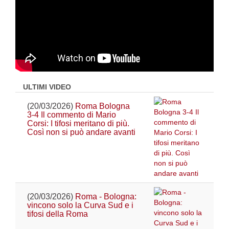
ULTIMI VIDEO
(20/03/2026)
Roma Bologna
3-4 Il commento di Mario
Corsi: I tifosi meritano di più.
Così non si può andare avanti
(20/03/2026)
Roma - Bologna:
vincono solo la Curva Sud e i
tifosi della Roma