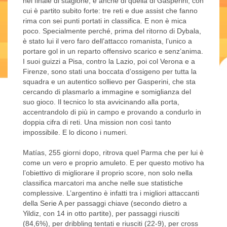
nel finale di stagione, e anche di quella di Gasperini, con
cui è partito subito forte: tre reti e due assist che fanno
rima con sei punti portati in classifica. E non è mica
poco. Specialmente perché, prima del ritorno di Dybala,
è stato lui il vero faro dell’attacco romanista, l’unico a
portare gol in un reparto offensivo scarico e senz’anima.
I suoi guizzi a Pisa, contro la Lazio, poi col Verona e a
Firenze, sono stati una boccata d’ossigeno per tutta la
squadra e un autentico sollievo per Gasperini, che sta
cercando di plasmarlo a immagine e somiglianza del
suo gioco. Il tecnico lo sta avvicinando alla porta,
accentrandolo di più in campo e provando a condurlo in
doppia cifra di reti. Una mission non così tanto
impossibile. E lo dicono i numeri.
Matías, 255 giorni dopo, ritrova quel Parma che per lui è
come un vero e proprio amuleto. E per questo motivo ha
l’obiettivo di migliorare il proprio score, non solo nella
classifica marcatori ma anche nelle sue statistiche
complessive. L’argentino è infatti tra i migliori attaccanti
della Serie A per passaggi chiave (secondo dietro a
Yildiz, con 14 in otto partite), per passaggi riusciti
(84,6%), per dribbling tentati e riusciti (22-9), per cross