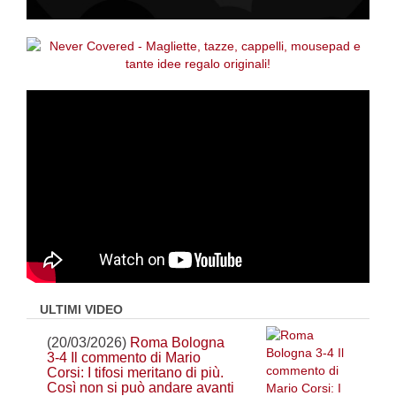
ULTIMI VIDEO
(20/03/2026)
Roma Bologna
3-4 Il commento di Mario
Corsi: I tifosi meritano di più.
Così non si può andare avanti