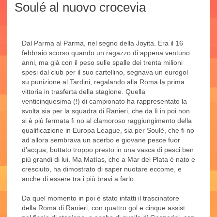
Soulé al nuovo crocevia
Dal Parma al Parma, nel segno della Joyita. Era il 16
febbraio scorso quando un ragazzo di appena ventuno
anni, ma già con il peso sulle spalle dei trenta milioni
spesi dal club per il suo cartellino, segnava un eurogol
su punizione al Tardini, regalando alla Roma la prima
vittoria in trasferta della stagione. Quella
venticinquesima (!) di campionato ha rappresentato la
svolta sia per la squadra di Ranieri, che da lì in poi non
si è più fermata fi no al clamoroso raggiungimento della
qualificazione in Europa League, sia per Soulé, che fi no
ad allora sembrava un acerbo e giovane pesce fuor
d’acqua, buttato troppo presto in una vasca di pesci ben
più grandi di lui. Ma Matías, che a Mar del Plata è nato e
cresciuto, ha dimostrato di saper nuotare eccome, e
anche di essere tra i più bravi a farlo.
Da quel momento in poi è stato infatti il trascinatore
della Roma di Ranieri, con quattro gol e cinque assist