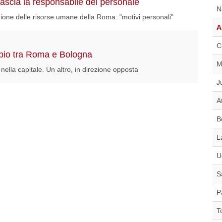
 lascia la responsabile del personale
N
ezione delle risorse umane della Roma. "motivi personali"
A
C
mbio tra Roma e Bologna
M
ella capitale. Un altro, in direzione opposta
J
A
B
L
U
S
P
T