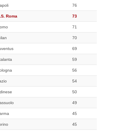
apoli
76
.S. Roma
73
omo
71
ilan
70
uventus
69
talanta
59
ologna
56
azio
54
dinese
50
assuolo
49
arma
45
orino
45