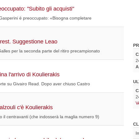
occupato: "Subito gli acquisti"
 Gasperini è preoccupato: «Bisogna completare
rest. Suggestione Leao
PR
Galles per la seconda parte del ritiro precampionato
C
2
A
a l'arrivo di Koulierakis
UL
rte su Givairo Read. Dopo aver chiuso Castro
C
2
V
lzouli c'è Koulierakis
 il centravanti (che indosserà la maglia numero 9)
CL
I