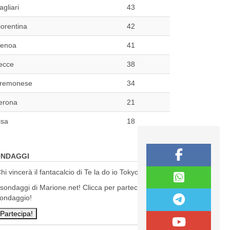
agliari
43
iorentina
42
enoa
41
ecce
38
remonese
34
erona
21
isa
18
NDAGGI
hi vincerà il fantacalcio di Te la do io Tokyo?
 sondaggi di Marione.net! Clicca per partecipare al
ondaggio!