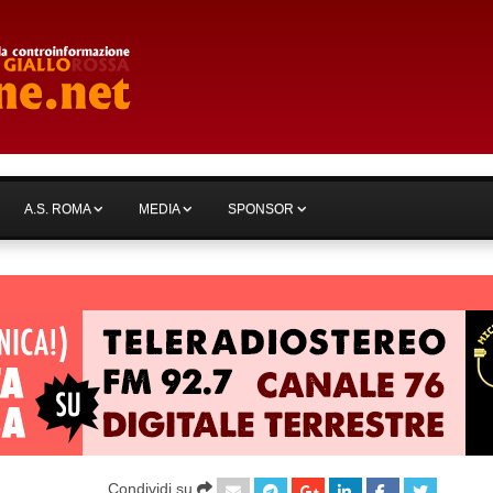
A.S. ROMA
MEDIA
SPONSOR
Condividi su