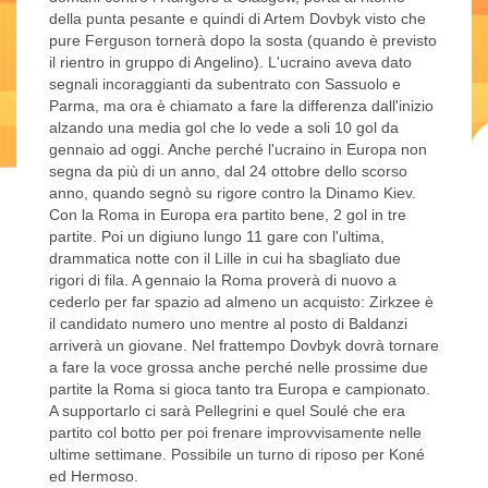
della punta pesante e quindi di Artem Dovbyk visto che
pure Ferguson tornerà dopo la sosta (quando è previsto
il rientro in gruppo di Angelino). L'ucraino aveva dato
segnali incoraggianti da subentrato con Sassuolo e
Parma, ma ora è chiamato a fare la differenza dall'inizio
alzando una media gol che lo vede a soli 10 gol da
gennaio ad oggi. Anche perché l'ucraino in Europa non
segna da più di un anno, dal 24 ottobre dello scorso
anno, quando segnò su rigore contro la Dinamo Kiev.
Con la Roma in Europa era partito bene, 2 gol in tre
partite. Poi un digiuno lungo 11 gare con l'ultima,
drammatica notte con il Lille in cui ha sbagliato due
rigori di fila. A gennaio la Roma proverà di nuovo a
cederlo per far spazio ad almeno un acquisto: Zirkzee è
il candidato numero uno mentre al posto di Baldanzi
arriverà un giovane. Nel frattempo Dovbyk dovrà tornare
a fare la voce grossa anche perché nelle prossime due
partite la Roma si gioca tanto tra Europa e campionato.
A supportarlo ci sarà Pellegrini e quel Soulé che era
partito col botto per poi frenare improvvisamente nelle
ultime settimane. Possibile un turno di riposo per Koné
ed Hermoso.