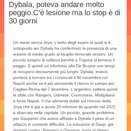
Dybala, poteva andare molto
peggio.C'è lesione ma lo stop è di
30 giorni
Un mese senza Joya. L'esito degli esami ai quali si è
sottoposto ieri Dybala ha confermato la presenza di una
lesione di medio grado al bicipite femorale sinistro. Un
piccolo sospiro di sollievo perchè a Trigoria si temeva il
peggio. E quindi un infortunio alla De Bruyne con tempi
di recupero decisamente più lunghi. Dybala, invece,
punterà a tornare tra i convocati il 30 novembre col
Napoli anche se è più verosimile il ritorno in campo per
Cagliari-Roma del 7 dicembre. L'argentino salterà quindi
le sfide con Rangers, Udinese, Cremonese, Midtjylland
e forse Napoli. Il che alimenta dubbi sul rinnovo della
Joya che è già a quota 20 infortuni da quando nel 2022
è sbarcato nella capitale. Un piccolo, grande problema
per Gasperini che aveva affidato a Dybala il peso di un
attacco in costante difficoltà. La soluzione di Gasp, già
domani contro i Rangers a Glasgow, porta al ritorno