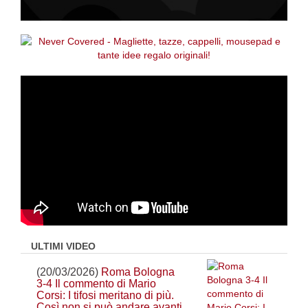
ULTIMI VIDEO
(20/03/2026)
Roma Bologna
3-4 Il commento di Mario
Corsi: I tifosi meritano di più.
Così non si può andare avanti