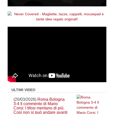
ULTIMI VIDEO
(20/03/2026)
Roma Bologna
3-4 Il commento di Mario
Corsi: I tifosi meritano di più.
Così non si può andare avanti