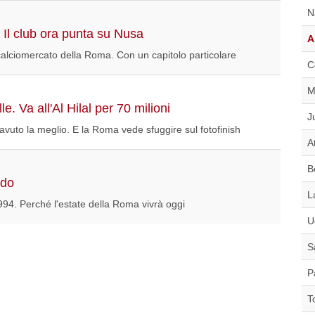
N
Il club ora punta su Nusa
A
calciomercato della Roma. Con un capitolo particolare
C
M
 Va all'Al Hilal per 70 milioni
J
avuto la meglio. E la Roma vede sfuggire sul fotofinish
A
B
rdo
L
94. Perché l'estate della Roma vivrà oggi
U
S
P
T