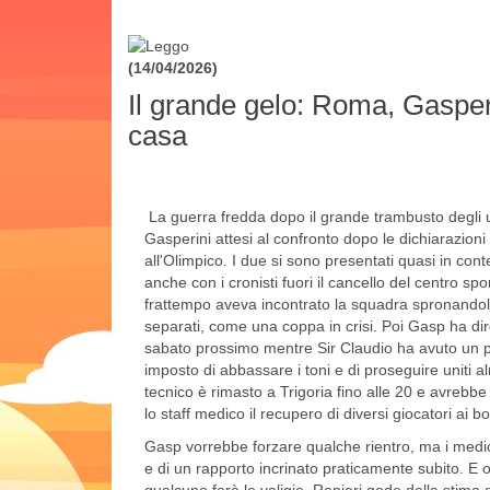
(14/04/2026)
Il grande gelo: Roma, Gasperi
casa
La guerra fredda dopo il grande trambusto degli ulti
Gasperini attesi al confronto dopo le dichiarazioni
all'Olimpico. I due si sono presentati quasi in con
anche con i cronisti fuori il cancello del centro sp
frattempo aveva incontrato la squadra spronandol
separati, come una coppa in crisi. Poi Gasp ha diret
sabato prossimo mentre Sir Claudio ha avuto un pri
imposto di abbassare i toni e di proseguire uniti a
tecnico è rimasto a Trigoria fino alle 20 e avrebb
lo staff medico il recupero di diversi giocatori a
Gasp vorrebbe forzare qualche rientro, ma i medi
e di un rapporto incrinato praticamente subito. E o
qualcuno farà le valigie. Ranieri gode della stima