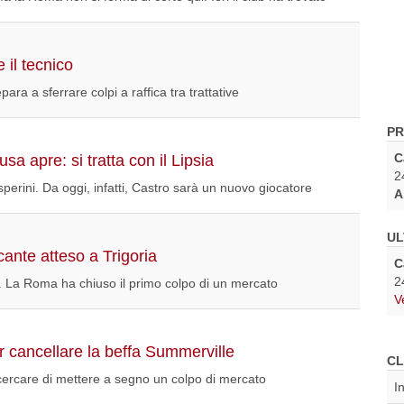
 il tecnico
para a sferrare colpi a raffica tra trattative
PR
C
a apre: si tratta con il Lipsia
2
perini. Da oggi, infatti, Castro sarà un nuovo giocatore
A
UL
cante atteso a Trigoria
C
2
o. La Roma ha chiuso il primo colpo di un mercato
V
 cancellare la beffa Summerville
CL
 cercare di mettere a segno un colpo di mercato
I