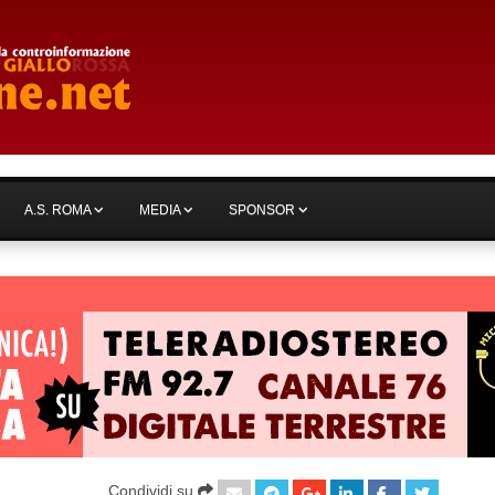
A.S. ROMA
MEDIA
SPONSOR
Condividi su