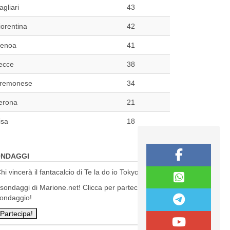
agliari
43
iorentina
42
enoa
41
ecce
38
remonese
34
erona
21
isa
18
NDAGGI
hi vincerà il fantacalcio di Te la do io Tokyo?
 sondaggi di Marione.net! Clicca per partecipare al
ondaggio!