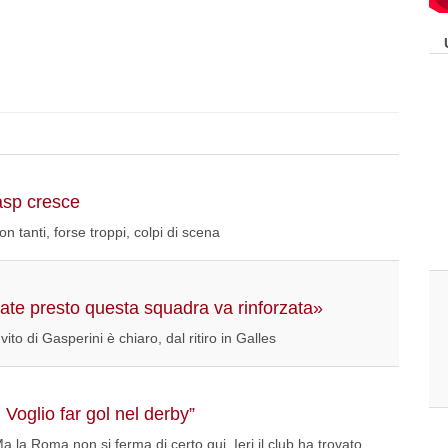
asp cresce
n tanti, forse troppi, colpi di scena
Fate presto questa squadra va rinforzata»
to di Gasperini è chiaro, dal ritiro in Galles
 Voglio far gol nel derby”
a la Roma non si ferma di certo qui. Ieri il club ha trovato