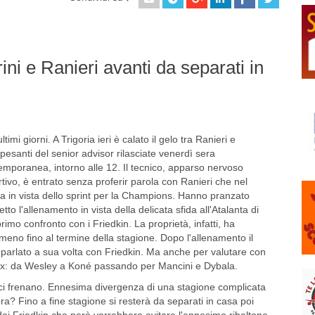
ni e Ranieri avanti da separati in
mi giorni. A Trigoria ieri è calato il gelo tra Ranieri e
 pesanti del senior advisor rilasciate venerdì sera
temporanea, intorno alle 12. Il tecnico, apparso nervoso
ortivo, è entrato senza proferir parola con Ranieri che nel
a in vista dello sprint per la Champions. Hanno pranzato
to l'allenamento in vista della delicata sfida all'Atalanta di
mo confronto con i Friedkin. La proprietà, infatti, ha
lmeno fino al termine della stagione. Dopo l'allenamento il
e parlato a sua volta con Friedkin. Ma anche per valutare con
i box: da Wesley a Koné passando per Mancini e Dybala.
ci frenano. Ennesima divergenza di una stagione complicata
ra? Fino a fine stagione si resterà da separati in casa poi
 dei Friedkin che però vorrebbero evitare l'ennesimo ribaltone