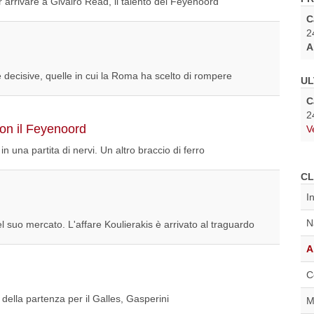
 arrivare a Givairo Read, il talento del Feyenoord
C
2
A
e decisive, quelle in cui la Roma ha scelto di rompere
UL
C
2
con il Feyenoord
V
n una partita di nervi. Un altro braccio di ferro
CL
I
N
 suo mercato. L'affare Koulierakis è arrivato al traguardo
A
C
 della partenza per il Galles, Gasperini
M