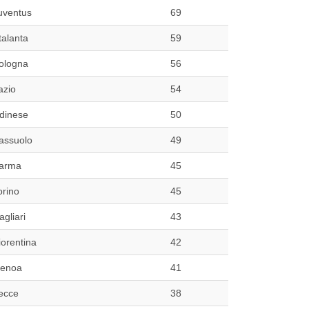
uventus
69
talanta
59
ologna
56
azio
54
dinese
50
assuolo
49
arma
45
orino
45
agliari
43
iorentina
42
enoa
41
ecce
38