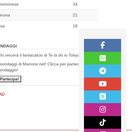
remonese
34
erona
21
isa
18
NDAGGI
hi vincerà il fantacalcio di Te la do io Tokyo?
 sondaggi di Marione.net! Clicca per partecipare al
ondaggio!