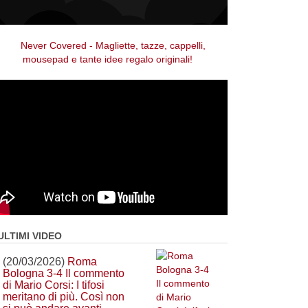
ULTIMI VIDEO
(20/03/2026)
Roma
Bologna 3-4 Il commento
di Mario Corsi: I tifosi
meritano di più. Così non