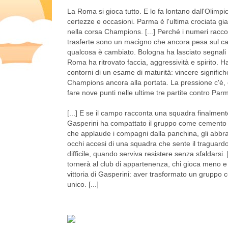
La Roma si gioca tutto. E lo fa lontano dall'Olimp
certezze e occasioni. Parma è l'ultima crociata gia
nella corsa Champions. [...] Perché i numeri racco
trasferte sono un macigno che ancora pesa sul ca
qualcosa è cambiato. Bologna ha lasciato segnali for
Roma ha ritrovato faccia, aggressività e spirito. H
contorni di un esame di maturità: vincere significh
Champions ancora alla portata. La pressione c'è, 
fare nove punti nelle ultime tre partite contro Par
[...] E se il campo racconta una squadra finalmente
Gasperini ha compattato il gruppo come cemento a
che applaude i compagni dalla panchina, gli abbracci 
occhi accesi di una squadra che sente il traguard
difficile, quando serviva resistere senza sfaldarsi. [
tornerà al club di appartenenza, chi gioca meno e 
vittoria di Gasperini: aver trasformato un gruppo 
unico. [...]