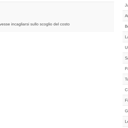
J
A
esse incagliarsi sullo scoglio del costo
B
L
U
S
P
T
C
F
G
L