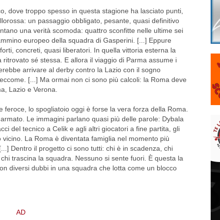
ico, dove troppo spesso in questa stagione ha lasciato punti,
llorossa: un passaggio obbligato, pesante, quasi definitivo
ntano una verità scomoda: quattro sconfitte nelle ultime sei
mmino europeo della squadra di Gasperini. [...] Eppure
ti, concreti, quasi liberatori. In quella vittoria esterna la
a ritrovato sé stessa. E allora il viaggio di Parma assume i
erebbe arrivare al derby contro la Lazio con il sogno
eccome. [...] Ma ormai non ci sono più calcoli: la Roma deve
ma, Lazio e Verona.
 feroce, lo spogliatoio oggi è forse la vera forza della Roma.
rmato. Le immagini parlano quasi più delle parole: Dybala
del tecnico a Celik e agli altri giocatori a fine partita, gli
o vicino. La Roma è diventata famiglia nel momento più
...] Dentro il progetto ci sono tutti: chi è in scadenza, chi
chi trascina la squadra. Nessuno si sente fuori. È questa la
con diversi dubbi in una squadra che lotta come un blocco