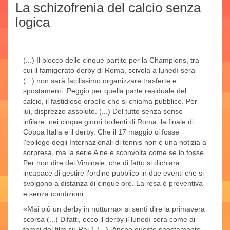
La schizofrenia del calcio senza
logica
(...) Il blocco delle cinque partite per la Champions, tra
cui il famigerato derby di Roma, scivola a lunedì sera
(...) non sarà facilissimo organizzare trasferte e
spostamenti. Peggio per quella parte residuale del
calcio, il fastidioso orpello che si chiama pubblico. Per
lui, disprezzo assoluto. (...) Del tutto senza senso
infilare, nei cinque giorni bollenti di Roma, la finale di
Coppa Italia e il derby. Che il 17 maggio ci fosse
l'epilogo degli Internazionali di tennis non è una notizia a
sorpresa, ma la serie A ne è sconvolta come se lo fosse.
Per non dire del Viminale, che di fatto si dichiara
incapace di gestire l'ordine pubblico in due eventi che si
svolgono a distanza di cinque ore. La resa è preventiva
e senza condizioni.
«Mai più un derby in notturna» si sentì dire la primavera
scorsa (...) Difatti, ecco il derby il lunedì sera come ai
tempi del film su Rai 1 (...). Anche questo spostamento