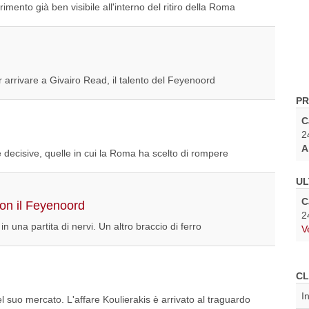
mento già ben visibile all'interno del ritiro della Roma
 arrivare a Givairo Read, il talento del Feyenoord
PR
C
2
A
e decisive, quelle in cui la Roma ha scelto di rompere
UL
C
con il Feyenoord
2
n una partita di nervi. Un altro braccio di ferro
V
CL
I
 suo mercato. L'affare Koulierakis è arrivato al traguardo