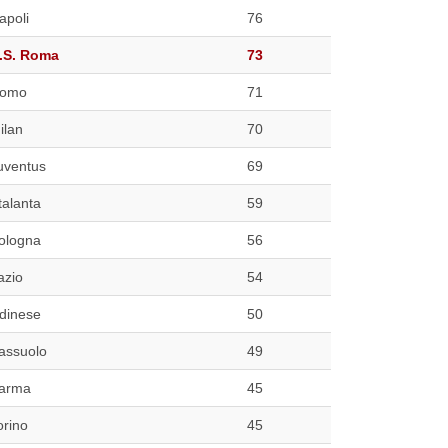
apoli
76
.S. Roma
73
omo
71
ilan
70
uventus
69
talanta
59
ologna
56
azio
54
dinese
50
assuolo
49
arma
45
orino
45