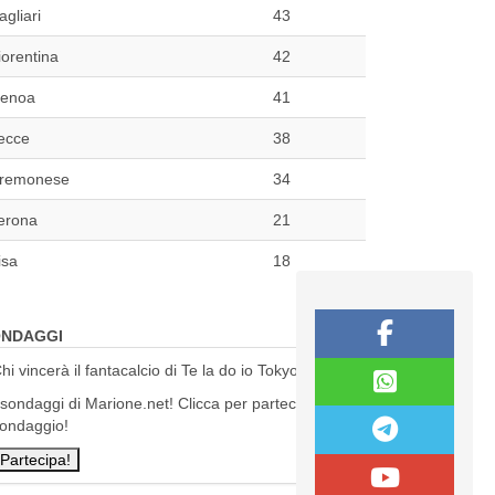
agliari
43
iorentina
42
enoa
41
ecce
38
remonese
34
erona
21
isa
18
NDAGGI
hi vincerà il fantacalcio di Te la do io Tokyo?
 sondaggi di Marione.net! Clicca per partecipare al
ondaggio!