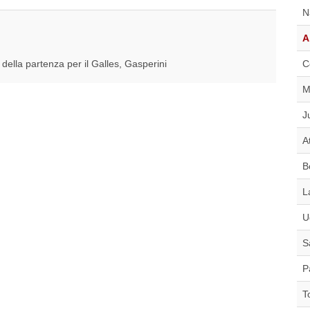
N
A
 della partenza per il Galles, Gasperini
C
M
J
A
B
L
U
S
P
T