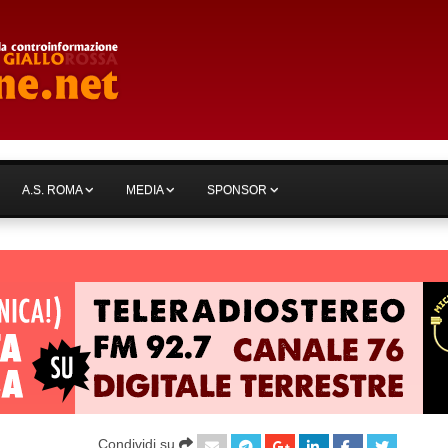
A.S. ROMA
MEDIA
SPONSOR
Condividi su